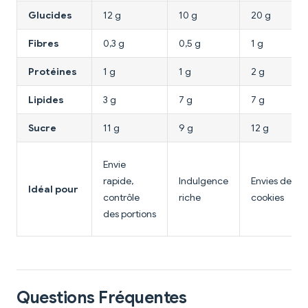
Glucides
12 g
10 g
20 g
Fibres
0,3 g
0,5 g
1 g
Protéines
1 g
1 g
2 g
Lipides
3 g
7 g
7 g
Sucre
11 g
9 g
12 g
Envie
rapide,
Indulgence
Envies de
Idéal pour
contrôle
riche
cookies
des portions
Questions Fréquentes