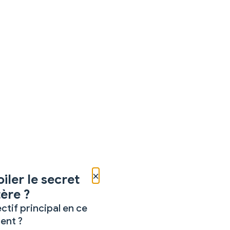
×
iler le secret
ère ?
ctif principal en ce
nt ?