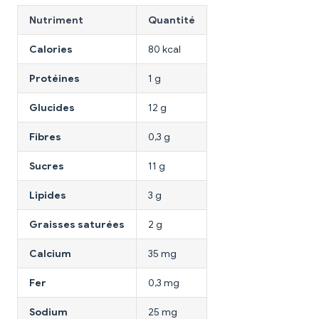
Nutriment
Quantité
Calories
80 kcal
Protéines
1 g
Glucides
12 g
Fibres
0,3 g
Sucres
11 g
Lipides
3 g
Graisses saturées
2 g
Calcium
35 mg
Fer
0,3 mg
Sodium
25 mg