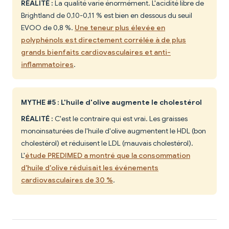
RÉALITÉ :
La qualité varie énormément. L'acidité libre de
Brightland de 0,10-0,11 % est bien en dessous du seuil
EVOO de 0,8 %.
Une teneur plus élevée en
polyphénols est directement corrélée à de plus
grands bienfaits cardiovasculaires et anti-
inflammatoires
.
MYTHE #5 : L'huile d'olive augmente le cholestérol
RÉALITÉ :
C'est le contraire qui est vrai. Les graisses
monoinsaturées de l'huile d'olive augmentent le HDL (bon
cholestérol) et réduisent le LDL (mauvais cholestérol).
L'
étude PREDIMED a montré que la consommation
d'huile d'olive réduisait les événements
cardiovasculaires de 30 %
.