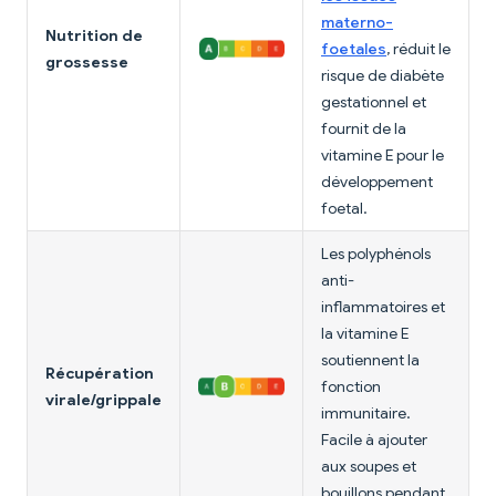
materno-
Nutrition de
foetales
, réduit le
grossesse
risque de diabète
gestationnel et
fournit de la
vitamine E pour le
développement
foetal.
Les polyphénols
anti-
inflammatoires et
la vitamine E
soutiennent la
Récupération
fonction
virale/grippale
immunitaire.
Facile à ajouter
aux soupes et
bouillons pendant