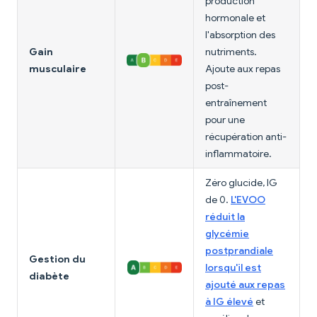
production
hormonale et
l'absorption des
Gain
nutriments.
musculaire
Ajoute aux repas
post-
entraînement
pour une
récupération anti-
inflammatoire.
Zéro glucide, IG
de 0.
L'EVOO
réduit la
glycémie
postprandiale
Gestion du
lorsqu'il est
diabète
ajouté aux repas
à IG élevé
et