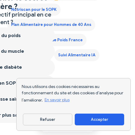
ère ?
Nutriscan pour le SOPK
ctif principal en ce
nt ?
Plan Alimentaire pour Hommes de 40 Ans
 du poids
Plan de Régime Prise de Poids France
 du muscle
Scanner d'Aliments
Suivi Alimentaire IA
e diabète
ien SOPK
Nous utilisons des cookies nécessaires au
fonctionnement du site et des cookies d’analyse pour
sse saine
l’améliorer.
En savoir plus
plus sain
Refuser
Accepter
Télécharger l'appli