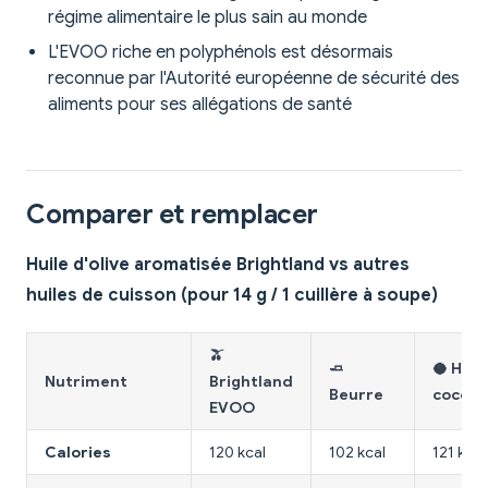
régime alimentaire le plus sain au monde
L'EVOO riche en polyphénols est désormais
reconnue par l'Autorité européenne de sécurité des
aliments pour ses allégations de santé
Comparer et remplacer
Huile d'olive aromatisée Brightland vs autres
huiles de cuisson (pour 14 g / 1 cuillère à soupe)
🫒
🧈
🥥 Huil
Nutriment
Brightland
Beurre
coco
EVOO
Calories
120 kcal
102 kcal
121 kcal