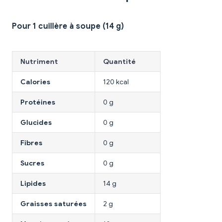
Pour 1 cuillère à soupe (14 g)
Nutriment
Quantité
Calories
120 kcal
Protéines
0 g
Glucides
0 g
Fibres
0 g
Sucres
0 g
Lipides
14 g
Graisses saturées
2 g