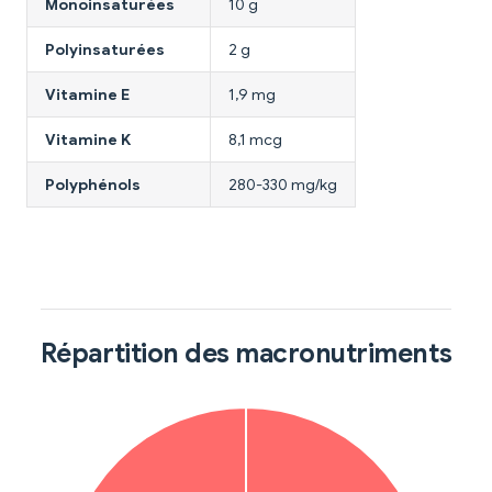
Monoinsaturées
10 g
Polyinsaturées
2 g
Vitamine E
1,9 mg
Vitamine K
8,1 mcg
Polyphénols
280-330 mg/kg
Répartition des macronutriments