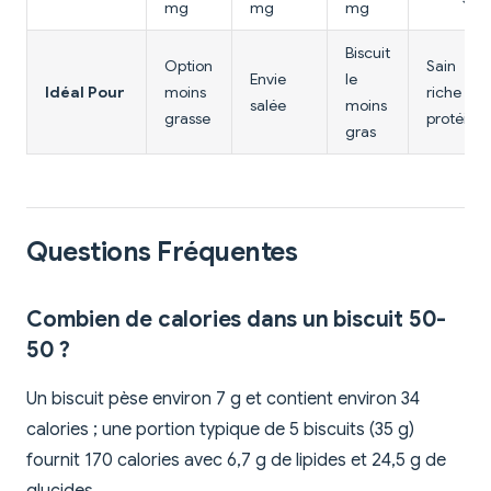
mg
mg
mg
Biscuit
Option
Sain
Envie
le
Idéal Pour
moins
riche en
salée
moins
grasse
protéines
gras
Questions Fréquentes
Combien de calories dans un biscuit 50-
50 ?
Un biscuit pèse environ 7 g et contient environ 34
calories ; une portion typique de 5 biscuits (35 g)
fournit 170 calories avec 6,7 g de lipides et 24,5 g de