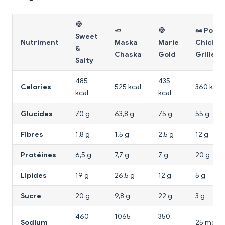
🍪
🧈
🍪
🥜 Pois
Sweet
Nutriment
Maska
Marie
Chiches
&
Chaska
Gold
Grillés
Salty
485
435
Calories
525 kcal
360 kcal
kcal
kcal
Glucides
70 g
63,8 g
75 g
55 g
Fibres
1,8 g
1,5 g
2,5 g
12 g
Protéines
6,5 g
7,7 g
7 g
20 g
Lipides
19 g
26,5 g
12 g
5 g
Sucre
20 g
9,8 g
22 g
3 g
460
1065
350
Sodium
25 mg