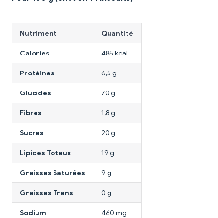
Nutriment
Quantité
Calories
485 kcal
Protéines
6,5 g
Glucides
70 g
Fibres
1,8 g
Sucres
20 g
Lipides Totaux
19 g
Graisses Saturées
9 g
Graisses Trans
0 g
Sodium
460 mg