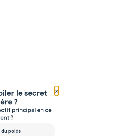
×
iler le secret
ère ?
ctif principal en ce
nt ?
 du poids