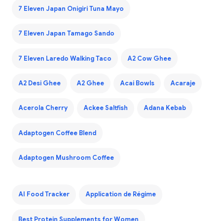
7 Eleven Japan Onigiri Tuna Mayo
7 Eleven Japan Tamago Sando
7 Eleven Laredo Walking Taco
A2 Cow Ghee
A2 Desi Ghee
A2 Ghee
Acai Bowls
Acaraje
Acerola Cherry
Ackee Saltfish
Adana Kebab
Adaptogen Coffee Blend
Adaptogen Mushroom Coffee
AI Food Tracker
Application de Régime
Best Protein Supplements for Women