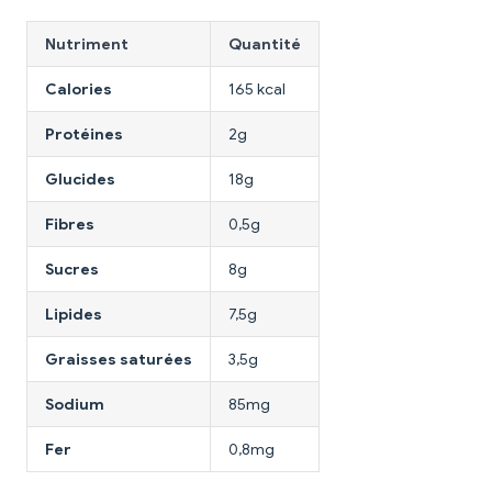
Nutriment
Quantité
Calories
165 kcal
Protéines
2g
Glucides
18g
Fibres
0,5g
Sucres
8g
Lipides
7,5g
Graisses saturées
3,5g
Sodium
85mg
Fer
0,8mg