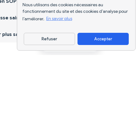
ien SOPK
Nous utilisons des cookies nécessaires au
fonctionnement du site et des cookies d’analyse pour
sse saine
l’améliorer.
En savoir plus
plus sain
Refuser
Accepter
Télécharger l'appli
Suivi nutritionnel par IA et planification
de régimes pour chaque objectif.
support@nutriscan.app
FONCTIONNALITÉS
Scanner de Repas