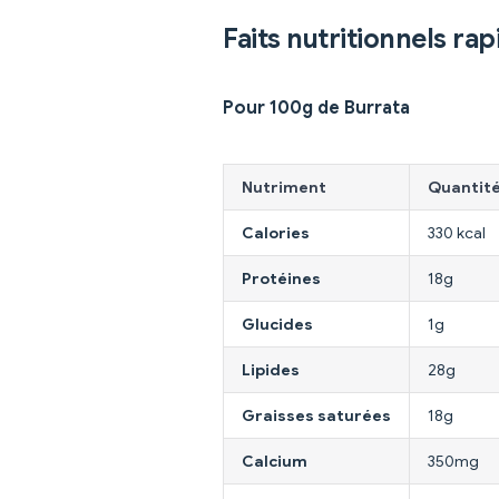
Faits nutritionnels rap
Pour 100g de Burrata
Nutriment
Quantit
Calories
330 kcal
Protéines
18g
Glucides
1g
Lipides
28g
Graisses saturées
18g
Calcium
350mg