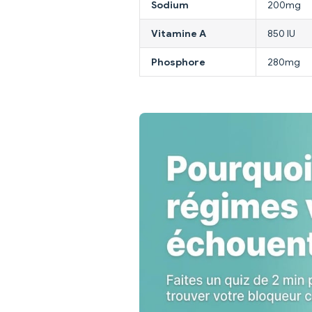
Sodium
200mg
Vitamine A
850 IU
Phosphore
280mg