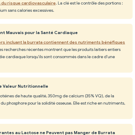
n du risque cardiovasculaire
. La clé est le contrôle des portions :
ium sans calories excessives.
ont Mauvais pour la Santé Cardiaque
iers incluant la burrata contiennent des nutriments bénéfiques
es recherches récentes montrent que les produits laitiers entiers
ie cardiaque lorsqu'ils sont consommés dans le cadre d'une
e Valeur Nutritionnelle
protéines de haute qualité, 350mg de calcium (35% VQ), de la
 du phosphore pour la solidité osseuse. Elle est riche en nutriments,
érantes au Lactose ne Peuvent pas Manger de Burrata