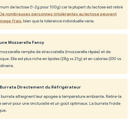
mum de lactose (1-2g pour 100g) car la plupart du lactose est retiré
De nombreuses personnes intolérantes au lactose peuvent
omage frais
, bien que la tolérance individuelle varie.
 une Mozzarella Fancy
mozzarella remplie de stracciatella (mozzarella râpée) et de
e. Elle est plus riche en lipides (28g vs 21g) et en calories (330 vs
dinaire.
a Burrata Directement du Réfrigérateur
la burrata atteignent leur apogée à température ambiante. Retire-la
 servir pour une onctuosité et un goût optimaux. La burrata froide
que.