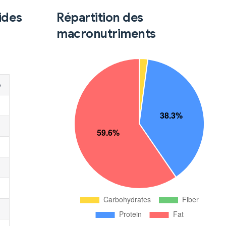
ides
Répartition des
macronutriments
é