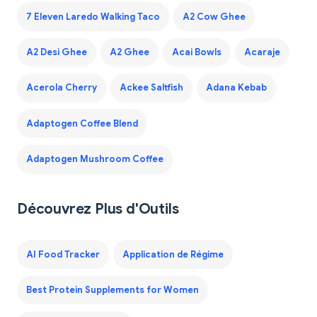
7 Eleven Laredo Walking Taco
A2 Cow Ghee
A2 Desi Ghee
A2 Ghee
Acai Bowls
Acaraje
Acerola Cherry
Ackee Saltfish
Adana Kebab
Adaptogen Coffee Blend
Adaptogen Mushroom Coffee
Découvrez Plus d'Outils
AI Food Tracker
Application de Régime
Best Protein Supplements for Women