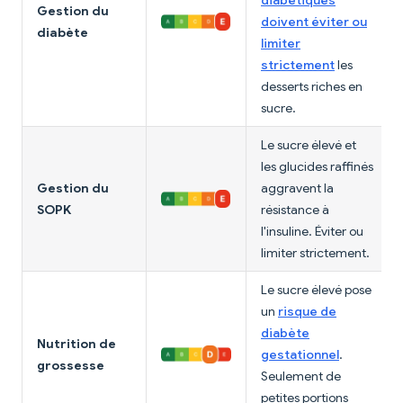
diabétiques
Gestion du
doivent éviter ou
diabète
limiter
strictement
les
desserts riches en
sucre.
Le sucre élevé et
les glucides raffinés
Gestion du
aggravent la
SOPK
résistance à
l'insuline. Éviter ou
limiter strictement.
Le sucre élevé pose
un
risque de
diabète
Nutrition de
gestationnel
.
grossesse
Seulement de
petites portions