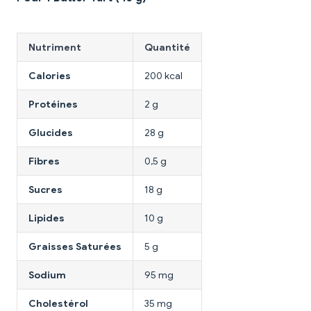
Nutriment
Quantité
Calories
200 kcal
Protéines
2 g
Glucides
28 g
Fibres
0,5 g
Sucres
18 g
Lipides
10 g
Graisses Saturées
5 g
Sodium
95 mg
Cholestérol
35 mg