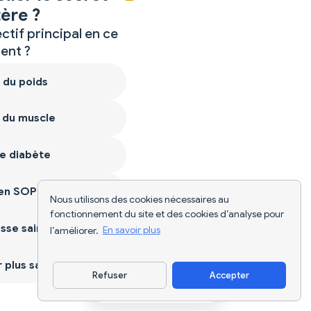
ère ?
ctif principal en ce
nt ?
 du poids
 du muscle
e diabète
ien SOPK
Nous utilisons des cookies nécessaires au
fonctionnement du site et des cookies d’analyse pour
sse saine
l’améliorer.
En savoir plus
plus sain
Refuser
Accepter
Télécharger l'appli