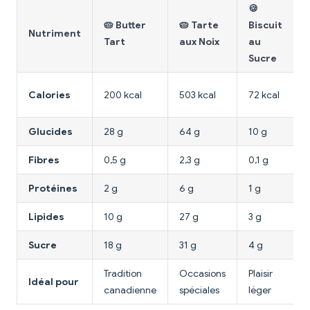
🍪

🥧 Butter
🥧 Tarte
Biscuit
Nutriment
Tart
aux Noix
au
Sucre
Calories
200 kcal
503 kcal
72 kcal
k
Glucides
28 g
64 g
10 g
3
Fibres
0,5 g
2,3 g
0,1 g
0
Protéines
2 g
6 g
1 g
4
Lipides
10 g
27 g
3 g
1
Sucre
18 g
31 g
4 g
1
Tradition
Occasions
Plaisir
P
Idéal pour
canadienne
spéciales
léger
r