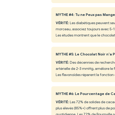
MYTHE #4: Tu ne Peux pas Mange
VÉRITÉ
: Les diabétiques peuvent sa
morceau, associez toujours avec 5-10
Les études montrent que le chocolat n
MYTHE #5: Le Chocolat Noir n'a 
VÉRITÉ
: Des décennies de recherche
artérielle de 2-3 mmHg, améliore le 
Les flavonoïdes réparent la fonction 
MYTHE #6: Le Pourcentage de Cac
VÉRITÉ
: Les 72% de solides de caca
plus élevés (85%+) offrent plus de 
quotidienne. Les 72% de Bournville son