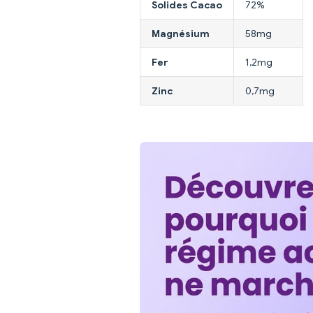
Solides Cacao
72%
Magnésium
58mg
Fer
1,2mg
Zinc
0,7mg