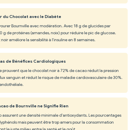
r du Chocolat avec le Diabète
vourer Bournville avec modération. Avec 18 g de glucides par
 g de protéines (amandes, noix) pour réduire le pic de glucose.
oir améliore la sensibilité à l'insuline en 8 semaines.
Pas de Bénéfices Cardiologiques
 prouvent que le chocolat noir à 72% de cacao réduit la pression
flux sanguin et réduit le risque de maladie cardiovasculaire de 30%.
endothéliale.
ao de Bournville ne Signifie Rien
o assurent une densité minimale d'antioxydants. Les pourcentages
polyphénols mais peuvent être trop amers pour la consommation
t le juste milieu entre la santé et le goût.