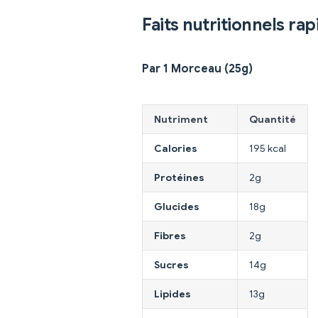
Faits nutritionnels rap
Par 1 Morceau (25g)
Nutriment
Quantité
Calories
195 kcal
Protéines
2g
Glucides
18g
Fibres
2g
Sucres
14g
Lipides
13g