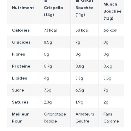
🍫
🍫 KitKat
Munch
Nutriment
Crispello
Bouchée
Bouchée
(14g)
(11g)
(12g)
Calories
73 kcal
58 kcal
66 kcal
Glucides
8,5g
7g
8g
Fibres
0g
0g
0g
Protéine
0,7g
0,8g
0,6g
Lipides
4g
3,3g
3,5g
Sucre
7,5g
6,5g
7g
Saturés
2,3g
1,9g
2g
Meilleur
Grignotage
Amateurs
Fans
Pour
Rapide
Gaufre
Caramel