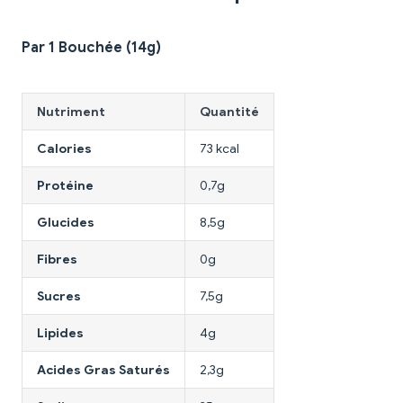
Par 1 Bouchée (14g)
Nutriment
Quantité
Calories
73 kcal
Protéine
0,7g
Glucides
8,5g
Fibres
0g
Sucres
7,5g
Lipides
4g
Acides Gras Saturés
2,3g