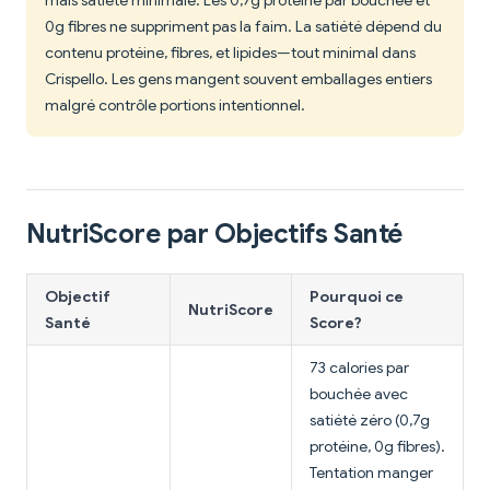
mais satiété minimale. Les 0,7g protéine par bouchée et
0g fibres ne suppriment pas la faim. La satiété dépend du
contenu protéine, fibres, et lipides—tout minimal dans
Crispello. Les gens mangent souvent emballages entiers
malgré contrôle portions intentionnel.
NutriScore par Objectifs Santé
Objectif
Pourquoi ce
NutriScore
Santé
Score?
73 calories par
bouchée avec
satiété zéro (0,7g
protéine, 0g fibres).
Tentation manger