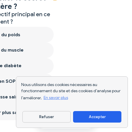
ère ?
ctif principal en ce
nt ?
 du poids
 du muscle
e diabète
ien SOPK
Nous utilisons des cookies nécessaires au
fonctionnement du site et des cookies d’analyse pour
sse saine
l’améliorer.
En savoir plus
plus sain
Refuser
Accepter
Télécharger l'appli