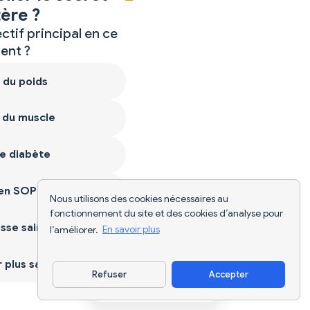
ère ?
ctif principal en ce
nt ?
 du poids
 du muscle
e diabète
ien SOPK
Nous utilisons des cookies nécessaires au
fonctionnement du site et des cookies d’analyse pour
sse saine
l’améliorer.
En savoir plus
plus sain
Refuser
Accepter
Télécharger l'appli