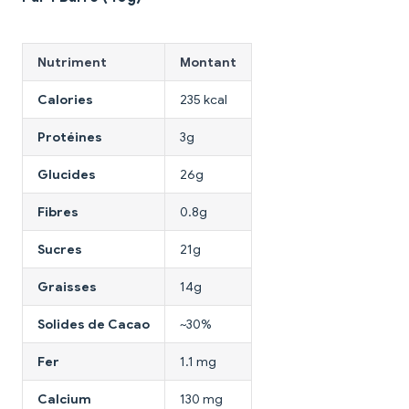
Nutriment
Montant
Calories
235 kcal
Protéines
3g
Glucides
26g
Fibres
0.8g
Sucres
21g
Graisses
14g
Solides de Cacao
~30%
Fer
1.1 mg
Calcium
130 mg