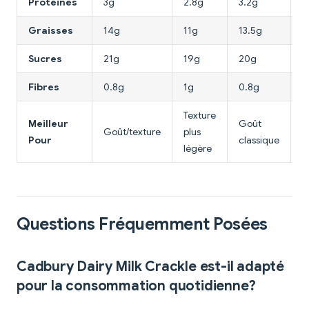
Protéines
3g
2.8g
3.2g
3
Graisses
14g
11g
13.5g
1
Sucres
21g
19g
20g
7
Fibres
0.8g
1g
0.8g
3
Texture
Meilleur
Goût
Goût/texture
plus
S
Pour
classique
légère
Questions Fréquemment Posées
Cadbury Dairy Milk Crackle est-il adapté
pour la consommation quotidienne?