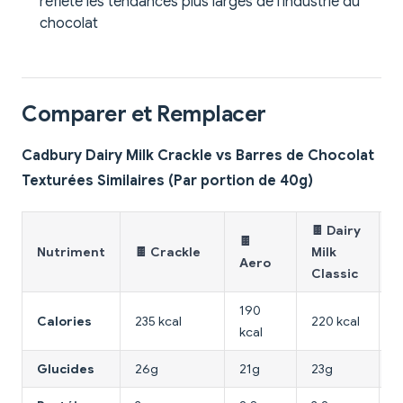
reflète les tendances plus larges de l'industrie du
chocolat
Comparer et Remplacer
Cadbury Dairy Milk Crackle vs Barres de Chocolat
Texturées Similaires (Par portion de 40g)
🍫 Dairy

🍫
Nutriment
🍫 Crackle
Milk
D
Aero
Classic
190
2
Calories
235 kcal
220 kcal
kcal
k
Glucides
26g
21g
23g
1