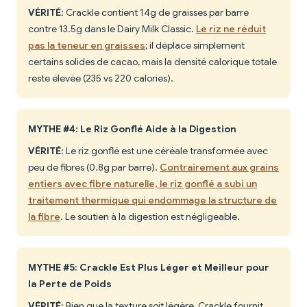
VÉRITÉ
: Crackle contient 14g de graisses par barre
contre 13.5g dans le Dairy Milk Classic.
Le riz ne réduit
pas la teneur en graisses
; il déplace simplement
certains solides de cacao, mais la densité calorique totale
reste élevée (235 vs 220 calories).
MYTHE #4: Le Riz Gonflé Aide à la Digestion
VÉRITÉ
: Le riz gonflé est une céréale transformée avec
peu de fibres (0.8g par barre).
Contrairement aux grains
entiers avec fibre naturelle, le riz gonflé a subi un
traitement thermique qui endommage la structure de
la fibre
. Le soutien à la digestion est négligeable.
MYTHE #5: Crackle Est Plus Léger et Meilleur pour
la Perte de Poids
VÉRITÉ
: Bien que la texture soit légère, Crackle fournit