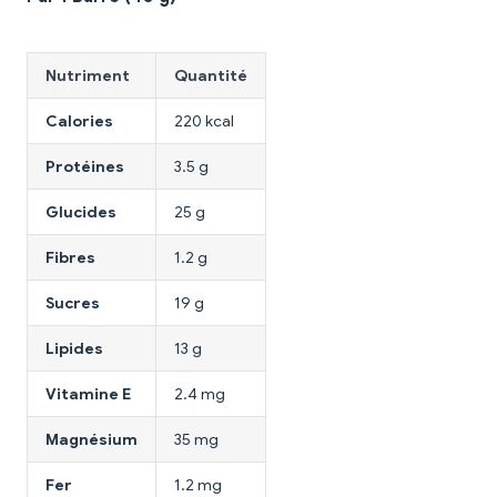
Nutriment
Quantité
Calories
220 kcal
Protéines
3.5 g
Glucides
25 g
Fibres
1.2 g
Sucres
19 g
Lipides
13 g
Vitamine E
2.4 mg
Magnésium
35 mg
Fer
1.2 mg