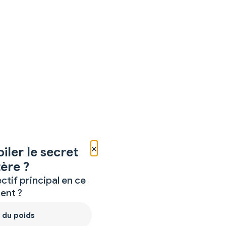
×
iler le secret
ère ?
ctif principal en ce
nt ?
 du poids