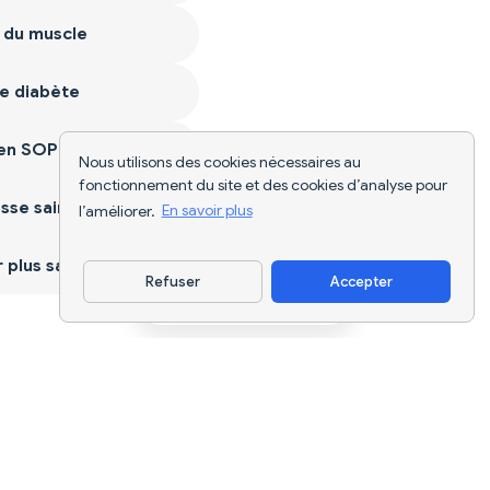
 du muscle
e diabète
ien SOPK
Nous utilisons des cookies nécessaires au
fonctionnement du site et des cookies d’analyse pour
sse saine
l’améliorer.
En savoir plus
plus sain
Refuser
Accepter
Télécharger l'appli
Suivi nutritionnel par IA et planification
de régimes pour chaque objectif.