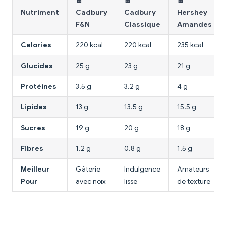
🍫
🍫
🍫
Nutriment
Cadbury
Cadbury
Hershey
F&N
Classique
Amandes
Calories
220 kcal
220 kcal
235 kcal
Glucides
25 g
23 g
21 g
Protéines
3.5 g
3.2 g
4 g
Lipides
13 g
13.5 g
15.5 g
Sucres
19 g
20 g
18 g
Fibres
1.2 g
0.8 g
1.5 g
Meilleur
Gâterie
Indulgence
Amateurs
Pour
avec noix
lisse
de texture