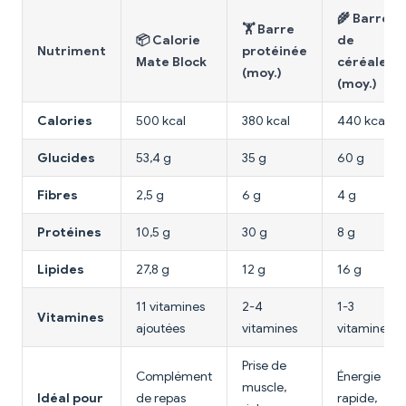
🌾 Barre
🏋️ Barre
📦 Calorie
de
Nutriment
protéinée
Mate Block
céréales
(moy.)
(moy.)
Calories
500 kcal
380 kcal
440 kcal
Glucides
53,4 g
35 g
60 g
Fibres
2,5 g
6 g
4 g
Protéines
10,5 g
30 g
8 g
Lipides
27,8 g
12 g
16 g
11 vitamines
2-4
1-3
Vitamines
ajoutées
vitamines
vitamines
Prise de
Complément
Énergie
muscle,
Idéal pour
de repas
rapide,