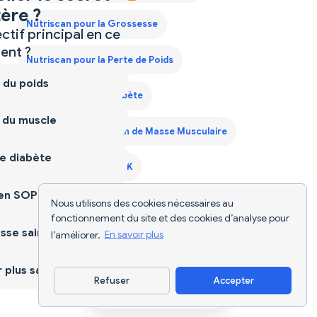
ère ?
Nutriscan pour la Grossesse
ctif principal en ce
nt ?
Nutriscan pour la Perte de Poids
 du poids
Nutriscan pour le Diabète
 du muscle
Nutriscan pour le Gain de Masse Musculaire
e diabète
Nutriscan pour le SOPK
ien SOPK
Nous utilisons des cookies nécessaires au
Plan Alimentaire pour Hommes de 40 Ans
fonctionnement du site et des cookies d’analyse pour
sse saine
l’améliorer.
En savoir plus
Plan de Régime Prise de Poids France
plus sain
Scanner d'Aliments
Suivi Alimentaire IA
Refuser
Accepter
Télécharger l'appli