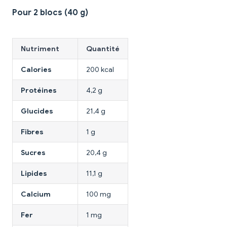
Pour 2 blocs (40 g)
Nutriment
Quantité
Calories
200 kcal
Protéines
4,2 g
Glucides
21,4 g
Fibres
1 g
Sucres
20,4 g
Lipides
11,1 g
Calcium
100 mg
Fer
1 mg