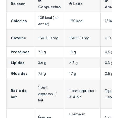
☕
☕
Boisson
☕ Latte
Cappuccino
Ameri
105 kcal (lait
Calories
190 kcal
15 kcal
entier)
Caféine
150-180 mg
150-180 mg
150-18
Protéines
7,5 g
13 g
0,5 g
Lipides
3,6 g
6,7 g
0,3 g
Glucides
7,5 g
17 g
0,5 g
1 part
Ratio de
1 part espresso :
Espress
espresso : 1
lait
3-4 lait
+ eau
lait
Crémeux
Énergie
Calorie