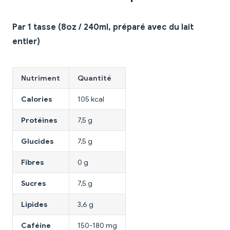
Par 1 tasse (8oz / 240ml, préparé avec du lait
entier)
Nutriment
Quantité
Calories
105 kcal
Protéines
7,5 g
Glucides
7,5 g
Fibres
0 g
Sucres
7,5 g
Lipides
3,6 g
Caféine
150-180 mg