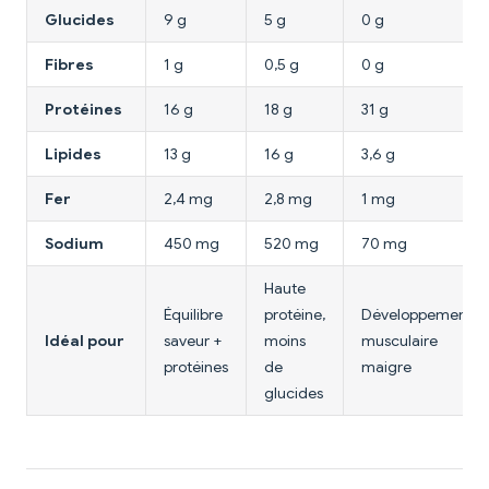
Glucides
9 g
5 g
0 g
Fibres
1 g
0,5 g
0 g
Protéines
16 g
18 g
31 g
Lipides
13 g
16 g
3,6 g
Fer
2,4 mg
2,8 mg
1 mg
Sodium
450 mg
520 mg
70 mg
Haute
Équilibre
protéine,
Développement
Idéal pour
saveur +
moins
musculaire
protéines
de
maigre
glucides