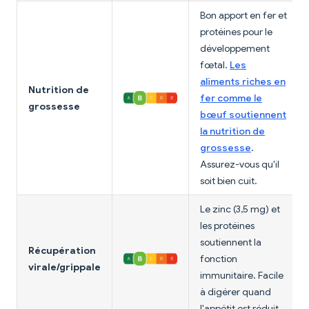
Bon apport en fer et
protéines pour le
développement
fœtal.
Les
aliments riches en
Nutrition de
fer comme le
grossesse
bœuf soutiennent
la nutrition de
grossesse
.
Assurez-vous qu'il
soit bien cuit.
Le zinc (3,5 mg) et
les protéines
soutiennent la
Récupération
fonction
virale/grippale
immunitaire. Facile
à digérer quand
l'appétit est réduit.