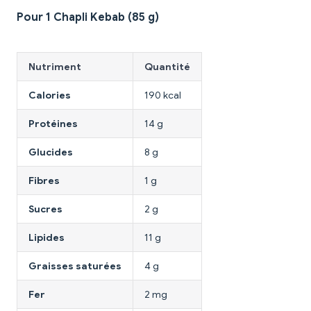
Pour 1 Chapli Kebab (85 g)
Nutriment
Quantité
Calories
190 kcal
Protéines
14 g
Glucides
8 g
Fibres
1 g
Sucres
2 g
Lipides
11 g
Graisses saturées
4 g
Fer
2 mg