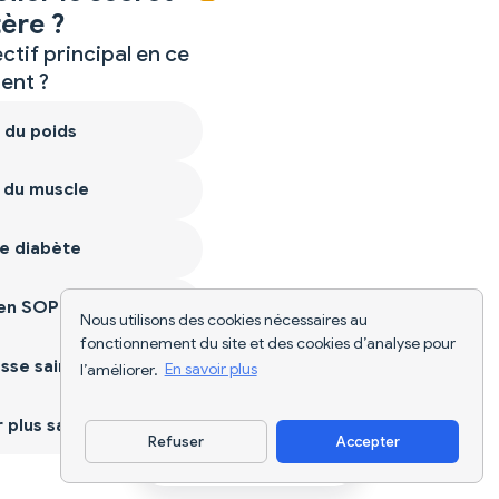
ère ?
ctif principal en ce
nt ?
 du poids
 du muscle
e diabète
ien SOPK
Nous utilisons des cookies nécessaires au
fonctionnement du site et des cookies d’analyse pour
sse saine
l’améliorer.
En savoir plus
plus sain
Refuser
Accepter
Télécharger l'appli