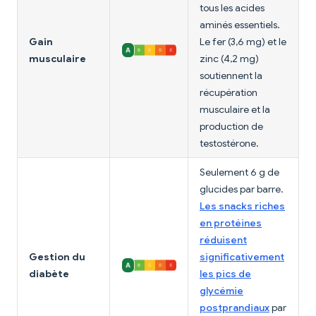
tous les acides
aminés essentiels.
Gain
Le fer (3,6 mg) et le
musculaire
zinc (4,2 mg)
soutiennent la
récupération
musculaire et la
production de
testostérone.
Seulement 6 g de
glucides par barre.
Les snacks riches
en protéines
réduisent
Gestion du
significativement
diabète
les pics de
glycémie
postprandiaux
par