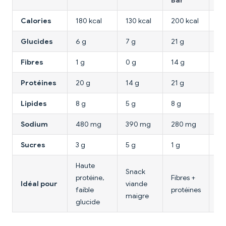
Bar
Calories
180 kcal
130 kcal
200 kcal
21
Glucides
6 g
7 g
21 g
24
Fibres
1 g
0 g
14 g
5 
Protéines
20 g
14 g
21 g
12
Lipides
8 g
5 g
8 g
9 
Sodium
480 mg
390 mg
280 mg
26
Sucres
3 g
5 g
1 g
15
Haute
Snack
protéine,
Fibres +
In
Idéal pour
viande
faible
protéines
co
maigre
glucide