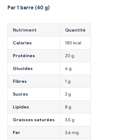
Par 1 barre (40 g)
Nutriment
Quantité
Calories
180 kcal
Protéines
20 g
Glucides
6 g
Fibres
1 g
Sucres
3 g
Lipides
8 g
Graisses saturées
3,5 g
Fer
3,6 mg