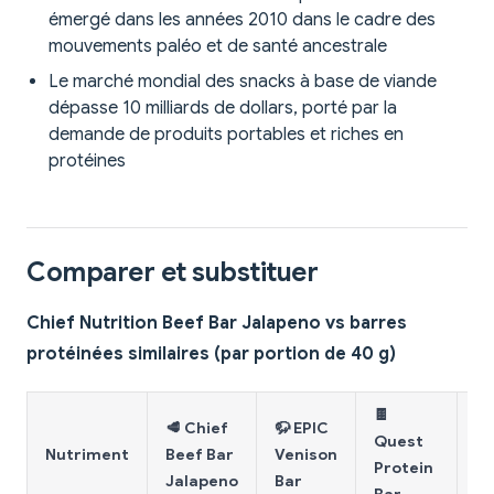
émergé dans les années 2010 dans le cadre des
mouvements paléo et de santé ancestrale
Le marché mondial des snacks à base de viande
dépasse 10 milliards de dollars, porté par la
demande de produits portables et riches en
protéines
Comparer et substituer
Chief Nutrition Beef Bar Jalapeno vs barres
protéinées similaires (par portion de 40 g)
🍫
🥩 Chief
🦬 EPIC
Quest
Nutriment
Beef Bar
Venison
🥜
Protein
Jalapeno
Bar