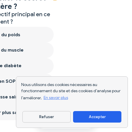
ère ?
ctif principal en ce
nt ?
 du poids
 du muscle
e diabète
ien SOPK
Nous utilisons des cookies nécessaires au
fonctionnement du site et des cookies d’analyse pour
sse saine
l’améliorer.
En savoir plus
plus sain
Refuser
Accepter
Télécharger l'appli