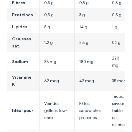
Fibres
0,5 g
0,5 g
0,5 g
Protéines
0,5 g
3 g
0,5 g
Lipides
8 g
14 g
1 g
Graisses
1,2 g
2,5 g
0,1 g
sat.
220
Sodium
85 mg
180 mg
mg
Vitamine
62 mcg
42 mcg
35 mcg
K
Tacos,
Viandes
Pâtes,
saveur
Idéal pour
grillées, low-
sandwiches,
faible
carb
protéines
en
calories