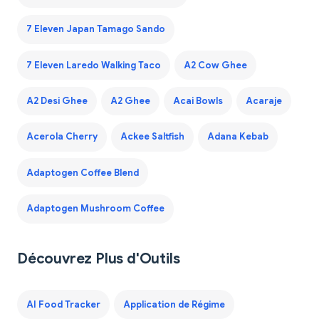
7 Eleven Japan Tamago Sando
7 Eleven Laredo Walking Taco
A2 Cow Ghee
A2 Desi Ghee
A2 Ghee
Acai Bowls
Acaraje
Acerola Cherry
Ackee Saltfish
Adana Kebab
Adaptogen Coffee Blend
Adaptogen Mushroom Coffee
Découvrez Plus d'Outils
AI Food Tracker
Application de Régime