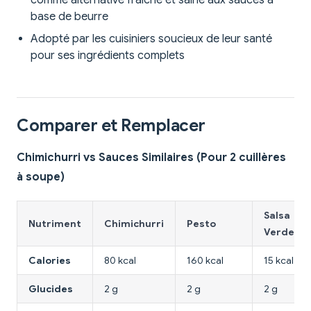
comme alternative fraîche et saine aux sauces à
base de beurre
Adopté par les cuisiniers soucieux de leur santé
pour ses ingrédients complets
Comparer et Remplacer
Chimichurri vs Sauces Similaires (Pour 2 cuillères
à soupe)
Salsa
Nutriment
Chimichurri
Pesto
Verde
Calories
80 kcal
160 kcal
15 kcal
Glucides
2 g
2 g
2 g