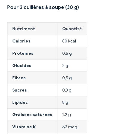
Pour 2 cuillères à soupe (30 g)
Nutriment
Quantité
Calories
80 kcal
Protéines
0,5 g
Glucides
2 g
Fibres
0,5 g
Sucres
0,3 g
Lipides
8 g
Graisses saturées
1,2 g
Vitamine K
62 mcg