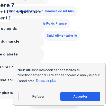
ère ?
ctif principal en ce
Plan Alimentaire pour Hommes de 40 Ans
nt ?
Plan de Régime Prise de Poids France
 du poids
Scanner d'Aliments
Suivi Alimentaire IA
 du muscle
e diabète
ien SOPK
Nous utilisons des cookies nécessaires au
fonctionnement du site et des cookies d’analyse pour
sse saine
l’améliorer.
En savoir plus
plus sain
Refuser
Accepter
Télécharger l'appli