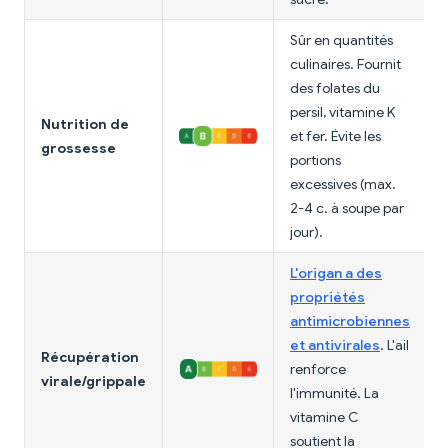
Sûr en quantités
culinaires. Fournit
des folates du
persil, vitamine K
Nutrition de
et fer. Évite les
grossesse
portions
excessives (max.
2-4 c. à soupe par
jour).
L'origan a des
propriétés
antimicrobiennes
et antivirales
. L'ail
Récupération
renforce
virale/grippale
l'immunité. La
vitamine C
soutient la