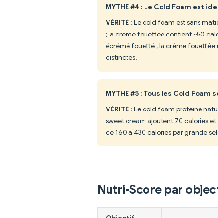
MYTHE #4 : Le Cold Foam est ide
VÉRITÉ
: Le cold foam est sans matiè
; la crème fouettée contient ~50 calor
écrémé fouetté ; la crème fouettée 
distinctes.
MYTHE #5 : Tous les Cold Foam so
VÉRITÉ
: Le cold foam protéiné natur
sweet cream ajoutent 70 calories et 
de 160 à 430 calories par grande selo
Nutri-Score par object
Objectif