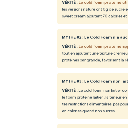
VÉRITÉ
:
Le cold foam protéiné util
les versions nature ont 0g de sucre e
sweet cream ajoutent 70 calories et 
MYTHE #2 : Le Cold Foam n'a auc
VÉRITÉ
:
Le cold foam protéiné ap
tout en ajoutant une texture créme
protéines par grande, favorisant la r
MYTHE #3 : Le Cold Foam non laiti
VÉRITÉ
: Le cold foam non laitier co
le foam protéiné laitier ; la teneur e
tes restrictions alimentaires, pas pou
en calories quand non sucrés.