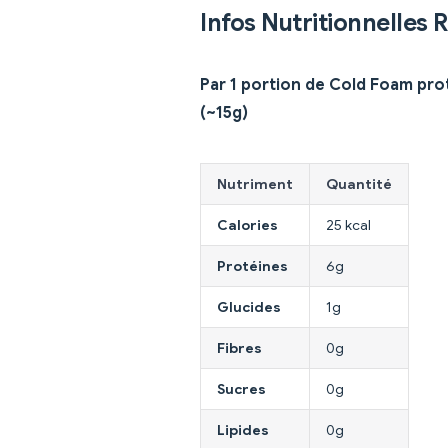
Infos Nutritionnelles 
Par 1 portion de Cold Foam pro
(~15g)
Nutriment
Quantité
Calories
25 kcal
Protéines
6g
Glucides
1g
Fibres
0g
Sucres
0g
Lipides
0g