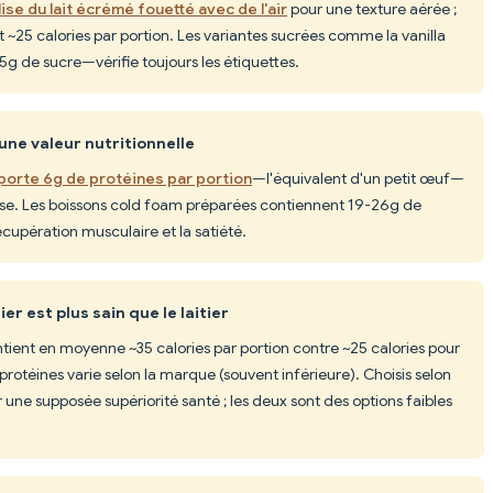
ise du lait écrémé fouetté avec de l'air
pour une texture aérée ;
t ~25 calories par portion. Les variantes sucrées comme la vanilla
5g de sucre—vérifie toujours les étiquettes.
une valeur nutritionnelle
porte 6g de protéines par portion
—l'équivalent d'un petit œuf—
use. Les boissons cold foam préparées contiennent 19-26g de
écupération musculaire et la satiété.
er est plus sain que le laitier
ntient en moyenne ~35 calories par portion contre ~25 calories pour
n protéines varie selon la marque (souvent inférieure). Choisis selon
r une supposée supériorité santé ; les deux sont des options faibles