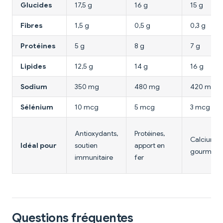
Glucides
17,5 g
16 g
15 g
Fibres
1,5 g
0,5 g
0,3 g
Protéines
5 g
8 g
7 g
Lipides
12,5 g
14 g
16 g
Sodium
350 mg
480 mg
420 mg
Sélénium
10 mcg
5 mcg
3 mcg
Antioxydants,
Protéines,
Calcium,
Idéal pour
soutien
apport en
gourmand
immunitaire
fer
Questions fréquentes