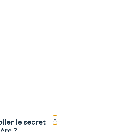
×
iler le secret
ère ?