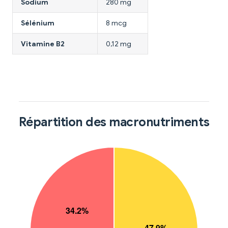
Sodium
280 mg
Sélénium
8 mcg
Vitamine B2
0,12 mg
Répartition des macronutriments