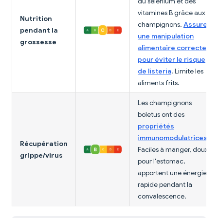
du sélénium et des
vitamines B grâce aux
Nutrition
champignons.
Assure
pendant la
une manipulation
grossesse
alimentaire correcte
pour éviter le risque
de listeria
. Limite les
aliments frits.
Les champignons
boletus ont des
propriétés
immunomodulatrices
.
Récupération
Faciles à manger, doux
grippe/virus
pour l'estomac,
apportent une énergie
rapide pendant la
convalescence.