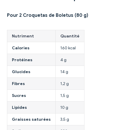
Pour 2 Croquetas de Boletus (80 g)
Nutriment
Quantité
Calories
160 kcal
Protéines
4 g
Glucides
14 g
Fibres
1,2 g
Sucres
1,5 g
Lipides
10 g
Graisses saturées
3,5 g