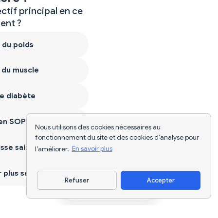
ctif principal en ce
nt ?
 du poids
 du muscle
e diabète
ien SOPK
Nous utilisons des cookies nécessaires au
fonctionnement du site et des cookies d’analyse pour
sse saine
l’améliorer.
En savoir plus
plus sain
Refuser
Accepter
Télécharger l'appli