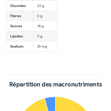
Glucides
22 g
Fibres
0 g
Sucres
18 g
Lipides
0 g
Sodium
35 mg
Répartition des macronutriments