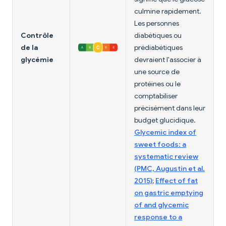
culmine rapidement.
Les personnes
Contrôle
diabétiques ou
de la
prédiabétiques
glycémie
devraient l'associer à
une source de
protéines ou le
comptabiliser
précisément dans leur
budget glucidique.
Glycemic index of
sweet foods: a
systematic review
(PMC, Augustin et al.
2015)
;
Effect of fat
on gastric emptying
of and glycemic
response to a