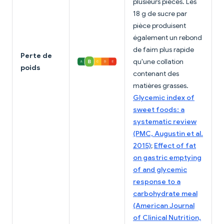
plusieurs pièces. Les
18 g de sucre par
pièce produisent
également un rebond
de faim plus rapide
Perte de
qu'une collation
poids
contenant des
matières grasses.
Glycemic index of
sweet foods: a
systematic review
(PMC, Augustin et al.
2015)
;
Effect of fat
on gastric emptying
of and glycemic
response to a
carbohydrate meal
(American Journal
of Clinical Nutrition,