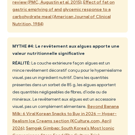
review (PMC, Augustin et al. 2015)
;
Effect of fat on
gastric emptying of and glycemic response to a
carbohydrate meal (American Journal of Clinical
Nutrition, 1984)
MYTHE #4: Le revêtement aux algues apporte une
valeur nutritionnelle significative
RÉALITÉ:
La couche extérieure façon algues est un
mince revêtement décoratif conçu pour le hyperréalisme
visuel, pas un ingrédient nutritif. Dans les quantités
présentes dans un sorbet de 85 g, les algues apportent
des quantités négligeables de fibres, d'iode ou de
minéraux. Le revêtement aux algues est un accessoire
visuel, pas un complément alimentaire.
Beyond Banana
Milk: 6 Viral Korean Snacks to Buy in 2026 — Hyper-
Realism Ice Creams section (KCulture.com, April
2026)
;
Samgak Gimbap: South Korea's Most Iconic