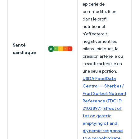
épicerie de
commodité. Rien
dans le profil
nutritionnel
n'affecterait
négativement les
Santé
bilans lipidiques, la
cardiaque
pression artérielle ou
la santé artérielle en
une seule portion.
USDA FoodData
Central — Sherbet /
Fruit Sorbet Nutrient
Reference (FDC ID
2103897)
;
Effect of
fat on gastric
emptying of and
glycemic response
to a carbohydrate