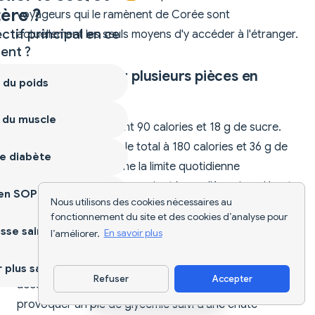
ère ?
voyageurs qui le ramènent de Corée sont
ctif principal en ce
actuellement les seuls moyens d'y accéder à l'étranger.
nt ?
Peut-on manger plusieurs pièces en
 du poids
même temps ?
 du muscle
Chaque pièce contient 90 calories et 18 g de sucre.
Deux pièces portent le total à 180 calories et 36 g de
e diabète
sucre, ce qui approche la limite quotidienne
recommandée en sucres ajoutés par l'American Heart
ien SOPK
Nous utilisons des cookies nécessaires au
Association (25 g pour les femmes, 36 g pour les
fonctionnement du site et des cookies d’analyse pour
hommes) en une seule collation. Pour les régimes
sse saine
l’améliorer.
En savoir plus
contrôlés en calories ou sensibles à la glycémie, une
pièce est une gâterie raisonnable ; deux pièces ou plus
plus sain
Refuser
Accepter
accumulent rapidement la charge en sucre et peuvent
Télécharger l'appli
provoquer un pic de glycémie suivi d'une chute