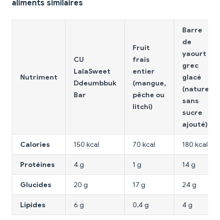
aliments similaires
Barre
de
Fruit
yaourt
CU
frais
grec
LalaSweet
entier
Nutriment
glacé
Ddeumbbuk
(mangue,
(nature,
Bar
pêche ou
sans
litchi)
sucre
ajouté)
Calories
150 kcal
70 kcal
180 kcal
Protéines
4 g
1 g
14 g
Glucides
20 g
17 g
24 g
Lipides
6 g
0,4 g
4 g