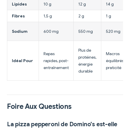
Lipides
10 g
12 g
14 g
Fibres
1,5 g
2 g
1 g
Sodium
600 mg
550 mg
520 mg
Plus de
Repas
Macros
protéines,
Idéal Pour
rapides, post-
équilibrés,
énergie
entraînement
praticité
durable
Foire Aux Questions
La pizza pepperoni de Domino's est-elle