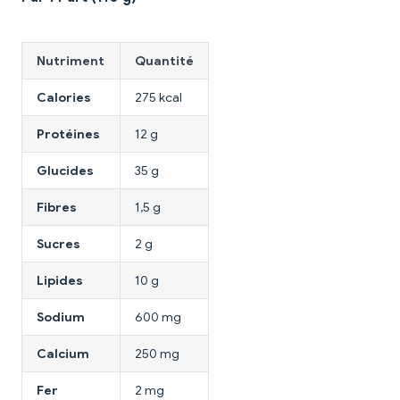
Nutriment
Quantité
Calories
275 kcal
Protéines
12 g
Glucides
35 g
Fibres
1,5 g
Sucres
2 g
Lipides
10 g
Sodium
600 mg
Calcium
250 mg
Fer
2 mg