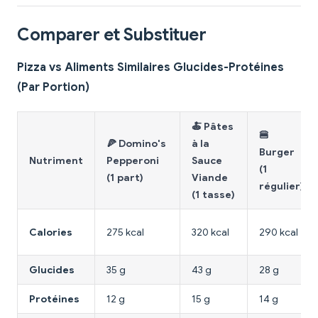
Comparer et Substituer
Pizza vs Aliments Similaires Glucides-Protéines
(Par Portion)
🍝 Pâtes
🍔
🍕 Domino's
à la
Burger
Nutriment
Pepperoni
Sauce
(1
(1 part)
Viande
régulier)
(1 tasse)
Calories
275 kcal
320 kcal
290 kcal
Glucides
35 g
43 g
28 g
Protéines
12 g
15 g
14 g