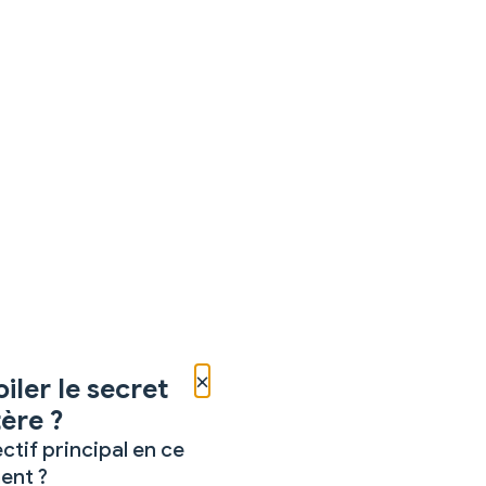
×
iler le secret
ère ?
ctif principal en ce
nt ?