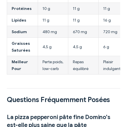
Protéines
10 g
11 g
11 g
Lipides
11 g
11 g
16 g
Sodium
480 mg
670 mg
720 mg
Graisses
4,5 g
4,5 g
6 g
Saturées
Meilleur
Perte poids,
Repas
Plaisir
Pour
low-carb
équilibré
indulgent
Questions Fréquemment Posées
La pizza pepperoni pâte fine Domino's
est-elle plus saine que la pâte