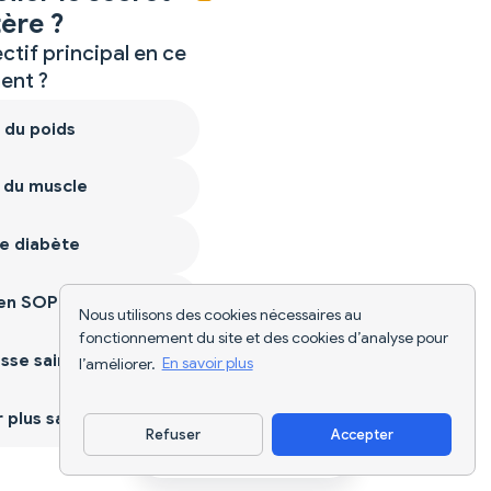
ère ?
ctif principal en ce
nt ?
 du poids
 du muscle
e diabète
ien SOPK
Nous utilisons des cookies nécessaires au
fonctionnement du site et des cookies d’analyse pour
sse saine
l’améliorer.
En savoir plus
plus sain
Refuser
Accepter
Télécharger l'appli