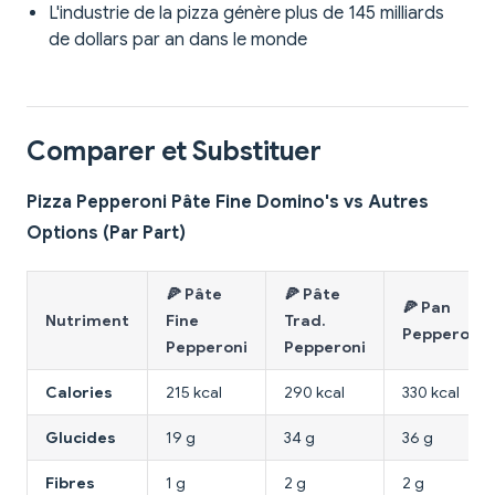
L'industrie de la pizza génère plus de 145 milliards
de dollars par an dans le monde
Comparer et Substituer
Pizza Pepperoni Pâte Fine Domino's vs Autres
Options (Par Part)
🍕 Pâte
🍕 Pâte
🍕 Pan
Nutriment
Fine
Trad.
Pepperoni
Pepperoni
Pepperoni
Calories
215 kcal
290 kcal
330 kcal
Glucides
19 g
34 g
36 g
Fibres
1 g
2 g
2 g