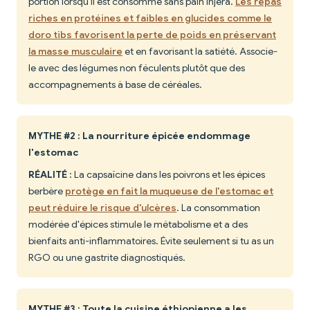
portion lorsqu'il est consommé sans pain injera.
Les repas
riches en protéines et faibles en glucides comme le
doro tibs favorisent la perte de poids en préservant
la masse musculaire
et en favorisant la satiété. Associe-
le avec des légumes non féculents plutôt que des
accompagnements à base de céréales.
MYTHE #2 : La nourriture épicée endommage
l'estomac
RÉALITÉ
: La capsaïcine dans les poivrons et les épices
berbère
protège en fait la muqueuse de l'estomac et
peut réduire le risque d'ulcères
. La consommation
modérée d'épices stimule le métabolisme et a des
bienfaits anti-inflammatoires. Évite seulement si tu as un
RGO ou une gastrite diagnostiqués.
MYTHE #3 : Toute la cuisine éthiopienne a les