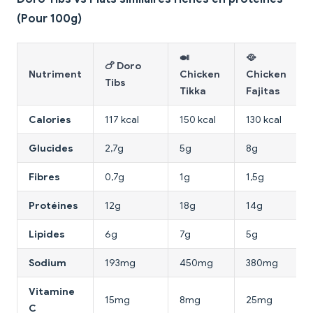
(Pour 100g)
🍛
🥘
🍗 Doro
Nutriment
Chicken
Chicken
Tibs
Tikka
Fajitas
Calories
117 kcal
150 kcal
130 kcal
Glucides
2,7g
5g
8g
Fibres
0,7g
1g
1,5g
Protéines
12g
18g
14g
Lipides
6g
7g
5g
Sodium
193mg
450mg
380mg
Vitamine
15mg
8mg
25mg
C