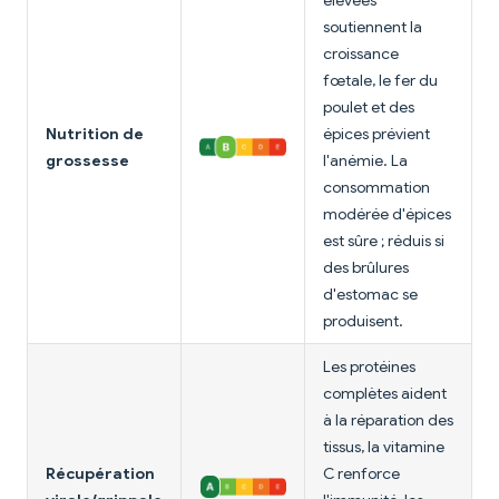
élevées
soutiennent la
croissance
fœtale, le fer du
poulet et des
Nutrition de
épices prévient
grossesse
l'anémie. La
consommation
modérée d'épices
est sûre ; réduis si
des brûlures
d'estomac se
produisent.
Les protéines
complètes aident
à la réparation des
tissus, la vitamine
Récupération
C renforce