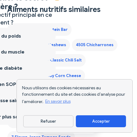
ère ?
Aliments nutritifs similaires
ctif principal en ce
nt ?
1st Phorm Vegan Protein Bar
 du poids
365 Bbq Habanero Cashews
4505 Chicharrones
 du muscle
4505 Chicharrones Classic Chili Salt
e diabète
7 Eleven Japan Crispy Corn Cheese
ien SOPK
Nous utilisons des cookies nécessaires au
7 Eleven Japan Egg Sandwich
fonctionnement du site et des cookies d’analyse pour
sse saine
l’améliorer.
En savoir plus
7 Eleven Japan Matcha Cookie
plus sain
Refuser
Accepter
7 Eleven Japan Onigiri Tuna Mayo
Télécharger l'appli