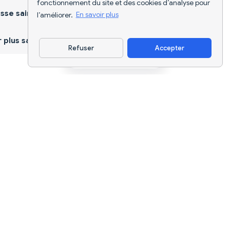
fonctionnement du site et des cookies d’analyse pour
sse saine
l’améliorer.
En savoir plus
plus sain
Refuser
Accepter
Télécharger l'appli
Suivi nutritionnel par IA et planification
de régimes pour chaque objectif.
support@nutriscan.app
FONCTIONNALITÉS
Scanner de Repas
Plans Alimentaires
Coach Nutrition IA