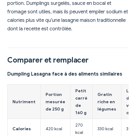
portion. Dumplings surgelés, sauce en bocal et
fromage sont utiles, mais ils peuvent empiler sodium et
calories plus vite qu’une lasagne maison traditionnelle
dont la recette est contrôlée.
Comparer et remplacer
Dumpling Lasagna face à des aliments similaires
Petit
Las
Portion
Gratin
carré
de
Nutriment
mesurée
riche en
de
via
de 250 g
légumes
160 g
clas
270
Calories
420 kcal
330 kcal
360 
kcal