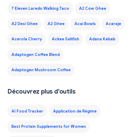
7 Eleven Laredo Walking Taco
A2 Cow Ghee
A2 Desi Ghee
A2 Ghee
Acai Bowls
Acaraje
Acerola Cherry
Ackee Saltfish
Adana Kebab
Adaptogen Coffee Blend
Adaptogen Mushroom Coffee
Découvrez plus d'outils
AI Food Tracker
Application de Régime
Best Protein Supplements for Women