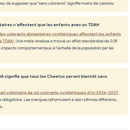
 lieu de supposer que "sans colorants" signifie moins de calories.
taires n'affectent que les enfants avec un TDAH
les colorants alimentaires synthétiques affectent les enfants
de TDAH
. Une méta-analyse a trouvé un effet standardisé de 0,18
s impacts comportementaux à l'échelle de la population par les
FDA signifie que tous les Cheetos seront bientôt sans
ait volontaire de six colorants synthétiques d'ici 2026-2027
,
as obligatoire. Les marques reformulent à des rythmes différents.
s.