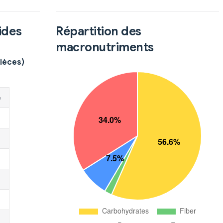
ides
Répartition des
macronutriments
pièces)
é