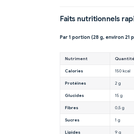
Faits nutritionnels rap
Par 1 portion (28 g, environ 21 
Nutriment
Quantit
Calories
150 kcal
Protéines
2 g
Glucides
15 g
Fibres
0,5 g
Sucres
1 g
Lipides
9 g