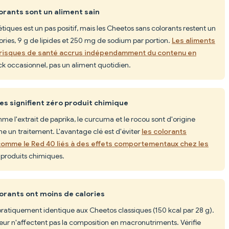
orants sont un aliment sain
étiques est un pas positif, mais les Cheetos sans colorants restent un
ries, 9 g de lipides et 250 mg de sodium par portion.
Les aliments
s risques de santé accrus indépendamment du contenu en
ck occasionnel, pas un aliment quotidien.
es signifient zéro produit chimique
me l'extrait de paprika, le curcuma et le rocou sont d'origine
e un traitement. L'avantage clé est d'éviter
les colorants
comme le Red 40 liés à des effets comportementaux chez les
s produits chimiques.
orants ont moins de calories
pratiquement identique aux Cheetos classiques (150 kcal par 28 g).
r n'affectent pas la composition en macronutriments. Vérifie