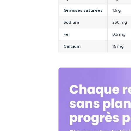
Graisses saturées
1,5 g
Sodium
250 mg
Fer
0,5 mg
Calcium
15 mg