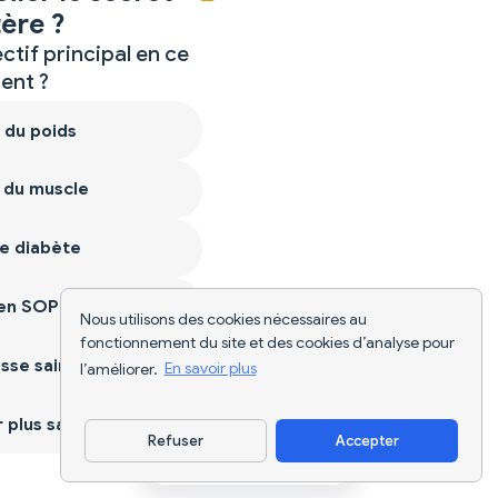
ère ?
ctif principal en ce
nt ?
 du poids
 du muscle
e diabète
ien SOPK
Nous utilisons des cookies nécessaires au
fonctionnement du site et des cookies d’analyse pour
sse saine
l’améliorer.
En savoir plus
plus sain
Refuser
Accepter
Télécharger l'appli