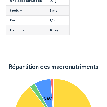
Graisses saturées
0,1 g
Sodium
5 mg
Fer
1,2 mg
Calcium
10 mg
Répartition des macronutriments