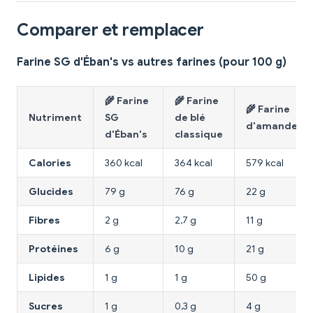
Comparer et remplacer
Farine SG d'Éban's vs autres farines (pour 100 g)
🌾 Farine
🌾 Farine
🌾 Farine
Nutriment
SG
de blé
d'amande
d'Éban's
classique
Calories
360 kcal
364 kcal
579 kcal
Glucides
79 g
76 g
22 g
Fibres
2 g
2,7 g
11 g
Protéines
6 g
10 g
21 g
Lipides
1 g
1 g
50 g
Sucres
1 g
0,3 g
4 g