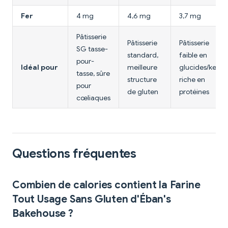
Fer
4 mg
4,6 mg
3,7 mg
Pâtisserie
Pâtisserie
Pâtisserie
SG tasse-
standard,
faible en
pour-
Idéal pour
meilleure
glucides/keto,
tasse, sûre
structure
riche en
pour
de gluten
protéines
cœliaques
Questions fréquentes
Combien de calories contient la Farine
Tout Usage Sans Gluten d'Éban's
Bakehouse ?