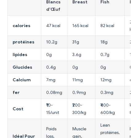
Blancs
Breast
Fish
Bee
d'Œuf
250
calories
47 kcal
165 kcal
82 kcal
kcal
protéines
10.2g
31g
18g
27g
lipides
0g
3.6g
0.7g
11g
Glucides
0.4g
0g
0g
0g
Calcium
7mg
11mg
12mg
6m
fer
0.08mg
0.9mg
0.3mg
2.6
₹10-
₹200-
₹400-
₹600
Cost
15/unit
300/kg
600/kg
800
Lean
Poids
Muscle
Fer
protéines,
Idéal Pour
loss,
gain,
nee