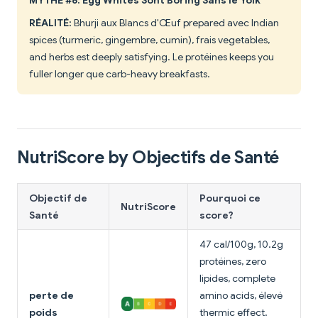
MYTHE #6: Egg Whites Sont Boring Sans le Yolk
RÉALITÉ:
Bhurji aux Blancs d'Œuf prepared avec Indian
spices (turmeric, gingembre, cumin), frais vegetables,
and herbs est deeply satisfying. Le protéines keeps you
fuller longer que carb-heavy breakfasts.
NutriScore by Objectifs de Santé
Objectif de
Pourquoi ce
NutriScore
Santé
score?
47 cal/100g, 10.2g
protéines, zero
lipides, complete
perte de
amino acids, élevé
poids
thermic effect.