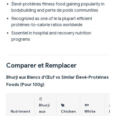
Élevé-protéines fitness food gaining popularity in
bodybuilding and perte de poids communities
Recognized as one of le la plupart efficient
protéines-to-calorie ratios worldwide
Essentiel in hospital and recovery nutrition
programs
Comparer et Remplacer
Bhurji aux Blancs d'Œuf vs Similar Élevé-Protéines
Foods (Pour 100g)
🥚
Bhurji
🐔
🐟
🍖
Nutriment
aux
Chicken
White
Lea