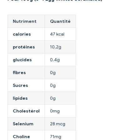
Nutriment
Quantité
calories
47 kcal
protéines
10.2g
glucides
0.4g
fibres
0g
Sucres
0g
lipides
0g
Cholestérol
0mg
Selenium
28 mcg
Choline
71mg