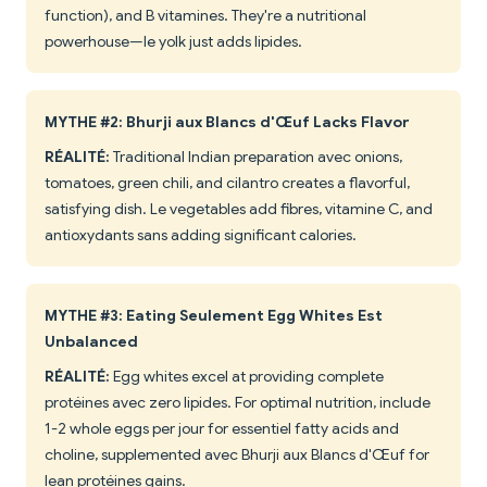
function), and B vitamines. They're a nutritional
powerhouse—le yolk just adds lipides.
MYTHE #2: Bhurji aux Blancs d'Œuf Lacks Flavor
RÉALITÉ:
Traditional Indian preparation avec onions,
tomatoes, green chili, and cilantro creates a flavorful,
satisfying dish. Le vegetables add fibres, vitamine C, and
antioxydants sans adding significant calories.
MYTHE #3: Eating Seulement Egg Whites Est
Unbalanced
RÉALITÉ:
Egg whites excel at providing complete
protéines avec zero lipides. For optimal nutrition, include
1-2 whole eggs per jour for essentiel fatty acids and
choline, supplemented avec Bhurji aux Blancs d'Œuf for
lean protéines gains.