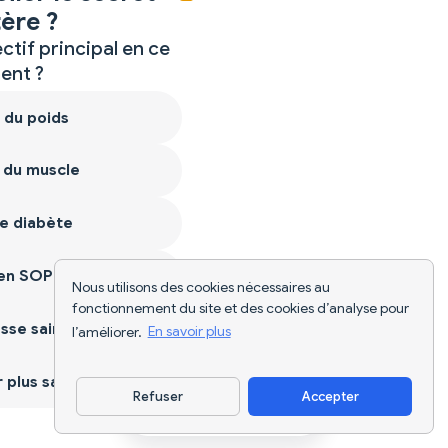
ère ?
ctif principal en ce
nt ?
 du poids
 du muscle
e diabète
ien SOPK
Nous utilisons des cookies nécessaires au
fonctionnement du site et des cookies d’analyse pour
sse saine
l’améliorer.
En savoir plus
plus sain
Refuser
Accepter
Télécharger l'appli