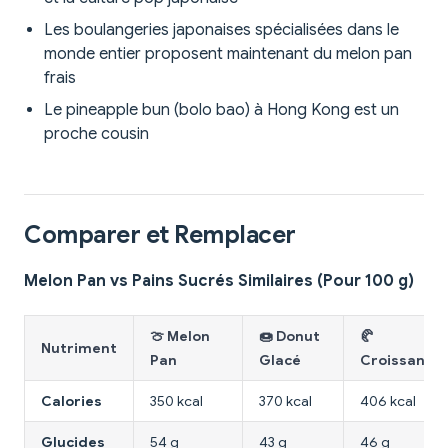
Les boulangeries japonaises spécialisées dans le
monde entier proposent maintenant du melon pan
frais
Le pineapple bun (bolo bao) à Hong Kong est un
proche cousin
Comparer et Remplacer
Melon Pan vs Pains Sucrés Similaires (Pour 100 g)
🍈 Melon
🍩 Donut
🥐
Nutriment
Pan
Glacé
Croissant
Calories
350 kcal
370 kcal
406 kcal
Glucides
54 g
43 g
46 g