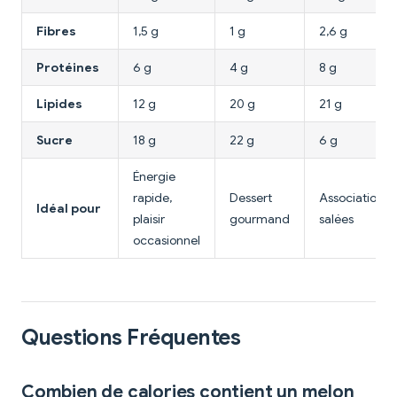
Fibres
1,5 g
1 g
2,6 g
Protéines
6 g
4 g
8 g
Lipides
12 g
20 g
21 g
Sucre
18 g
22 g
6 g
Énergie
rapide,
Dessert
Associations
Idéal pour
plaisir
gourmand
salées
occasionnel
Questions Fréquentes
Combien de calories contient un melon