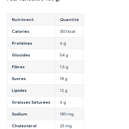
Nutriment
Quantité
Calories
350 kcal
Protéines
6 g
Glucides
54 g
Fibres
1,5 g
Sucres
18 g
Lipides
12 g
Graisses Saturées
6 g
Sodium
180 mg
Cholestérol
25 mg