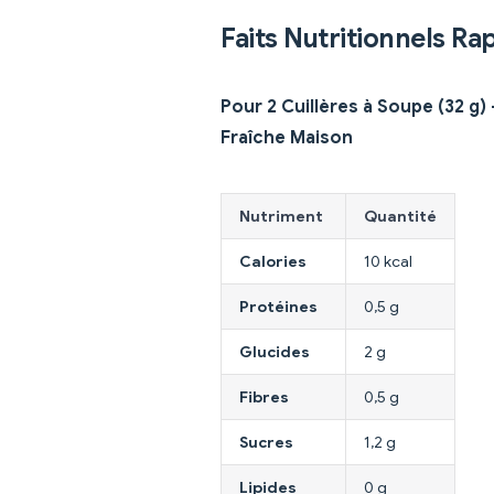
Faits Nutritionnels Ra
Pour 2 Cuillères à Soupe (32 g)
Fraîche Maison
Nutriment
Quantité
Calories
10 kcal
Protéines
0,5 g
Glucides
2 g
Fibres
0,5 g
Sucres
1,2 g
Lipides
0 g