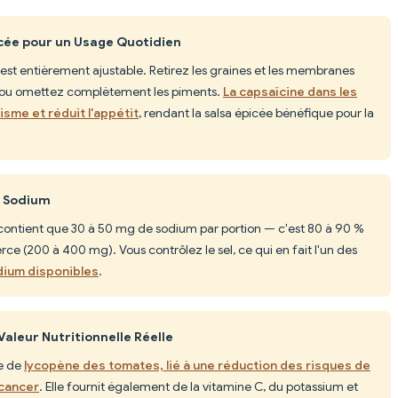
picée pour un Usage Quotidien
e est entièrement ajustable. Retirez les graines et les membranes
, ou omettez complètement les piments.
La capsaïcine dans les
isme et réduit l'appétit
, rendant la salsa épicée bénéfique pour la
n Sodium
 contient que 30 à 50 mg de sodium par portion — c'est 80 à 90 %
e (200 à 400 mg). Vous contrôlez le sel, ce qui en fait l'un des
dium disponibles
.
Valeur Nutritionnelle Réelle
ée de
lycopène des tomates, lié à une réduction des risques de
 cancer
. Elle fournit également de la vitamine C, du potassium et