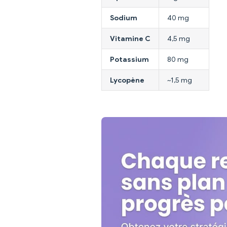
Sodium
40 mg
Vitamine C
4,5 mg
Potassium
80 mg
Lycopène
~1,5 mg