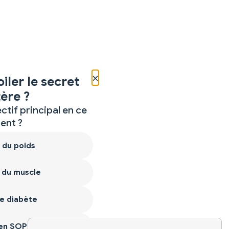
×
iler le secret
ère ?
ctif principal en ce
nt ?
 du poids
 du muscle
e diabète
ien SOPK