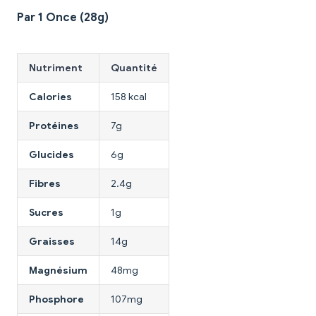
Par 1 Once (28g)
Nutriment
Quantité
Calories
158 kcal
Protéines
7g
Glucides
6g
Fibres
2.4g
Sucres
1g
Graisses
14g
Magnésium
48mg
Phosphore
107mg