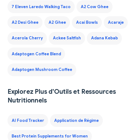
7 Eleven Laredo Walking Taco
A2 Cow Ghee
A2 Desi Ghee
A2 Ghee
Acai Bowls
Acaraje
Acerola Cherry
Ackee Saltfish
Adana Kebab
Adaptogen Coffee Blend
Adaptogen Mushroom Coffee
Explorez Plus d'Outils et Ressources
Nutritionnels
AI Food Tracker
Application de Régime
Best Protein Supplements for Women