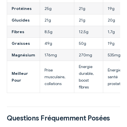
Protéines
25g
21g
19g
Glucides
21g
21g
20g
Fibres
8,5g
12,5g
1,7g
Graisses
49g
50g
19g
Magnésium
176mg
270mg
535mg
Énergie
Prise
Énergie,
Meilleur
durable,
musculaire,
santé
Pour
boost
collations
prostate
fibres
Questions Fréquemment Posées