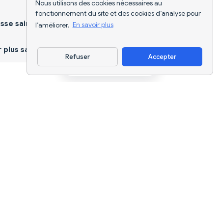
Nous utilisons des cookies nécessaires au
fonctionnement du site et des cookies d’analyse pour
sse saine
l’améliorer.
En savoir plus
plus sain
Refuser
Accepter
Télécharger l'appli
Suivi nutritionnel par IA et planification
de régimes pour chaque objectif.
support@nutriscan.app
FONCTIONNALITÉS
Scanner de Repas
Plans Alimentaires