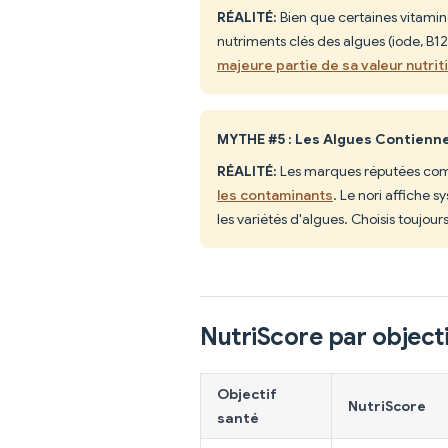
RÉALITÉ:
Bien que certaines vitamine
nutriments clés des algues (iode, B1
majeure partie de sa valeur nutrit
MYTHE #5 : Les Algues Contien
RÉALITÉ:
Les marques réputées c
les contaminants
. Le nori affiche 
les variétés d'algues. Choisis toujour
NutriScore par objecti
Objectif
NutriScore
santé