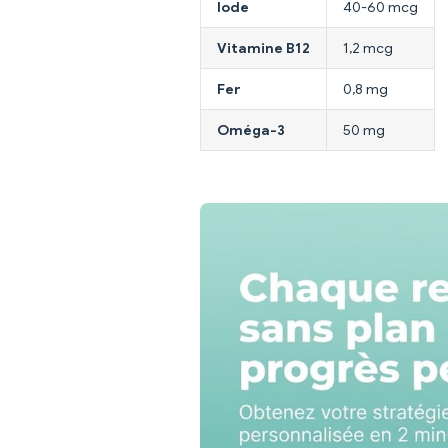
Iode
40-60 mcg
Vitamine B12
1,2 mcg
Fer
0,8 mg
Oméga-3
50 mg