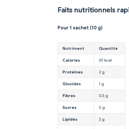
Faits nutritionnels rap
Pour 1 sachet (10 g)
Nutriment
Quantité
Calories
30 kcal
Protéines
2 g
Glucides
1 g
Fibres
0,5 g
Sucres
0 g
Lipides
2 g