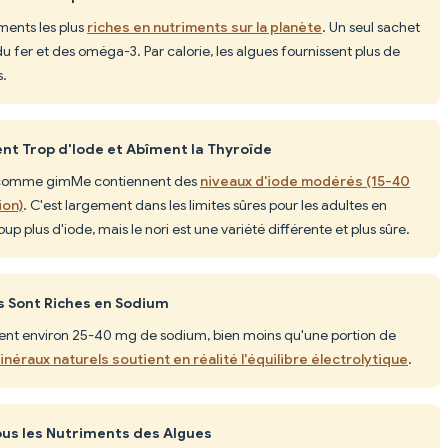
iments les plus
riches en nutriments sur la planète
. Un seul sachet
du fer et des oméga-3. Par calorie, les algues fournissent plus de
s.
nt Trop d'Iode et Abîment la Thyroïde
i comme gimMe contiennent des
niveaux d'iode modérés (15-40
ion)
. C'est largement dans les limites sûres pour les adultes en
p plus d'iode, mais le nori est une variété différente et plus sûre.
s Sont Riches en Sodium
nt environ 25-40 mg de sodium, bien moins qu'une portion de
néraux naturels soutient en réalité l'équilibre électrolytique
.
Tous les Nutriments des Algues