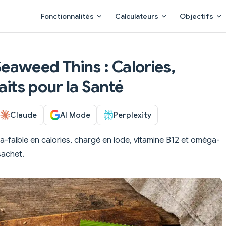
Main Navigation
Fonctionnalités
Calculateurs
Objectifs
aweed Thins : Calories,
aits pour la Santé
Claude
AI Mode
Perplexity
tra-faible en calories, chargé en iode, vitamine B12 et oméga-
sachet.