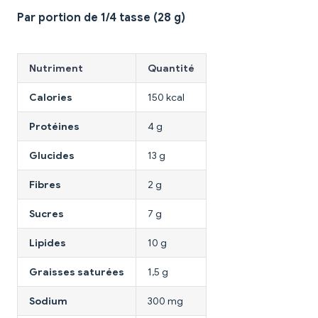
Par portion de 1/4 tasse (28 g)
Nutriment
Quantité
Calories
150 kcal
Protéines
4 g
Glucides
13 g
Fibres
2 g
Sucres
7 g
Lipides
10 g
Graisses saturées
1,5 g
Sodium
300 mg