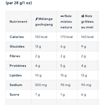
(par 28 g/1 oz)
🥜 Noix
🍯 Noix
🔥
🌶️ Mélange
Nutriment
mixtes
grillées
A
gochujang
nature
au miel
s
Calories
150 kcal
170 kcal
160 kcal
16
Glucides
13 g
6 g
9 g
6 
Fibres
2 g
2 g
2 g
2 
Protéines
4 g
5 g
4 g
6 
Lipides
10 g
15 g
13 g
14
Sodium
300 mg
95 mg
90 mg
1
Sucre
7 g
1 g
6 g
2 
A