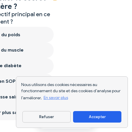
ère ?
ctif principal en ce
nt ?
 du poids
 du muscle
e diabète
ien SOPK
Nous utilisons des cookies nécessaires au
fonctionnement du site et des cookies d’analyse pour
sse saine
l’améliorer.
En savoir plus
plus sain
Refuser
Accepter
Télécharger l'appli