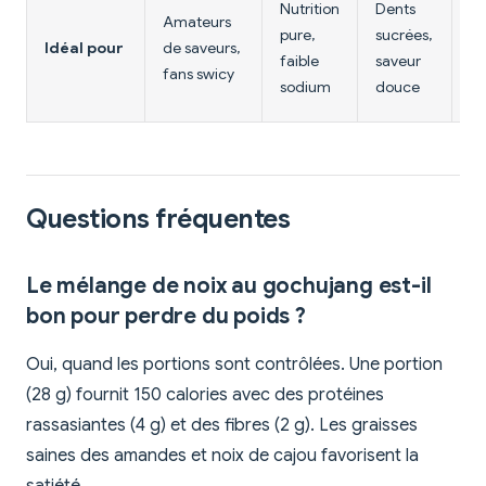
Nutrition
Dents
Amateurs
d
pure,
sucrées,
Idéal pour
de saveurs,
pi
faible
saveur
fans swicy
mo
sodium
douce
su
Questions fréquentes
Le mélange de noix au gochujang est-il
bon pour perdre du poids ?
Oui, quand les portions sont contrôlées. Une portion
(28 g) fournit 150 calories avec des protéines
rassasiantes (4 g) et des fibres (2 g). Les graisses
saines des amandes et noix de cajou favorisent la