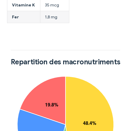
Vitamine K
35 mcg
Fer
1,8 mg
Repartition des macronutriments