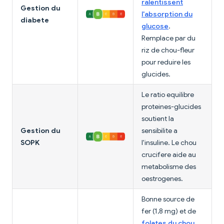
ralentissent
Gestion du
l'absorption du
diabete
glucose
.
Remplace par du
riz de chou-fleur
pour reduire les
glucides.
Le ratio equilibre
proteines-glucides
soutient la
Gestion du
sensibilite a
SOPK
l'insuline. Le chou
crucifere aide au
metabolisme des
oestrogenes.
Bonne source de
fer (1,8 mg) et de
folates du chou