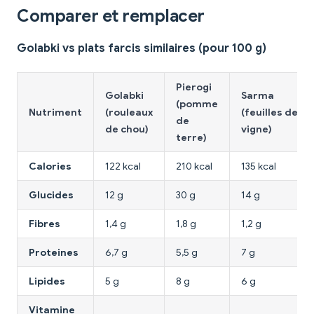
Comparer et remplacer
Golabki vs plats farcis similaires (pour 100 g)
Pierogi
Golabki
Sarma
(pomme
Nutriment
(rouleaux
(feuilles de
de
de chou)
vigne)
terre)
Calories
122 kcal
210 kcal
135 kcal
Glucides
12 g
30 g
14 g
Fibres
1,4 g
1,8 g
1,2 g
Proteines
6,7 g
5,5 g
7 g
Lipides
5 g
8 g
6 g
Vitamine