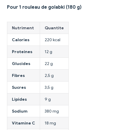
Pour 1 rouleau de golabki (180 g)
Nutriment
Quantite
Calories
220 kcal
Proteines
12 g
Glucides
22 g
Fibres
2,5 g
Sucres
3,5 g
Lipides
9 g
Sodium
380 mg
Vitamine C
18 mg