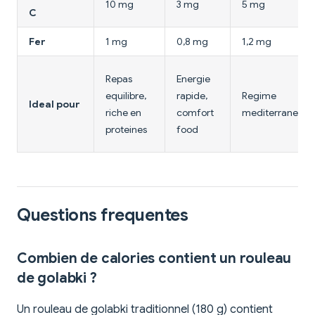
10 mg
3 mg
5 mg
C
Fer
1 mg
0,8 mg
1,2 mg
Repas
Energie
equilibre,
rapide,
Regime
Ideal pour
riche en
comfort
mediterraneen
proteines
food
Questions frequentes
Combien de calories contient un rouleau
de golabki ?
Un rouleau de golabki traditionnel (180 g) contient