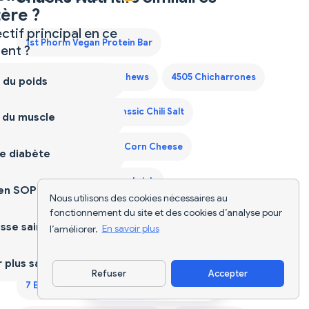
ère ?
ctif principal en ce
1st Phorm Vegan Protein Bar
nt ?
365 Bbq Habanero Cashews
4505 Chicharrones
 du poids
4505 Chicharrones Classic Chili Salt
 du muscle
7 Eleven Japan Crispy Corn Cheese
e diabète
7 Eleven Japan Egg Sandwich
ien SOPK
Nous utilisons des cookies nécessaires au
fonctionnement du site et des cookies d’analyse pour
7 Eleven Japan Matcha Cookie
sse saine
l’améliorer.
En savoir plus
7 Eleven Japan Onigiri Tuna Mayo
plus sain
Refuser
Accepter
Télécharger l'appli
7 Eleven Japan Tamago Sando