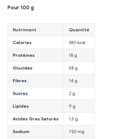
Pour 100 g
Nutriment
Quantité
Calories
380 kcal
Protéines
18 g
Glucides
58 g
Fibres
14 g
Sucres
2 g
Lipides
9 g
Acides Gras Saturés
1,5 g
Sodium
720 mg