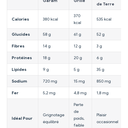
Garam
Grillé
de Terre
370
Calories
380 kcal
535 kcal
kcal
Glucides
58 g
61 g
52 g
Fibres
14 g
12 g
3 g
Protéines
18 g
20 g
6 g
Lipides
9 g
5 g
35 g
Sodium
720 mg
15 mg
850 mg
Fer
5,2 mg
4,8 mg
1,8 mg
Perte
de
Grignotage
Plaisir
Idéal Pour
poids,
équilibré
occasionnel
faible