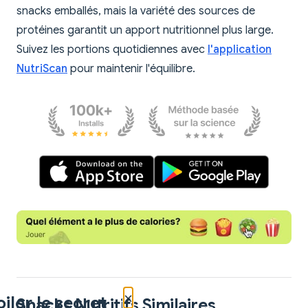
snacks emballés, mais la variété des sources de
protéines garantit un apport nutritionnel plus large.
Suivez les portions quotidiennes avec
l'application
NutriScan
pour maintenir l'équilibre.
×
iler le secret
Snacks Nutritifs Similaires