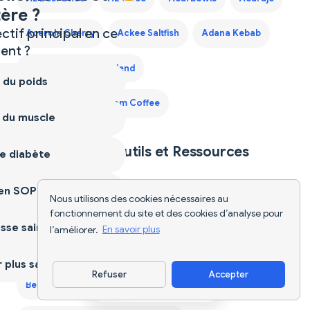
ère ?
ctif principal en ce
Acerola Cherry
Ackee Saltfish
Adana Kebab
nt ?
Adaptogen Coffee Blend
 du poids
Adaptogen Mushroom Coffee
 du muscle
Explore Plus d'Outils et Ressources
e diabète
Nutritionnels
ien SOPK
Nous utilisons des cookies nécessaires au
fonctionnement du site et des cookies d’analyse pour
AI Food Tracker
Application de Régime
sse saine
l’améliorer.
En savoir plus
Best Protein Supplements for Women
plus sain
Refuser
Accepter
Télécharger l'appli
Best Weight Loss Pills