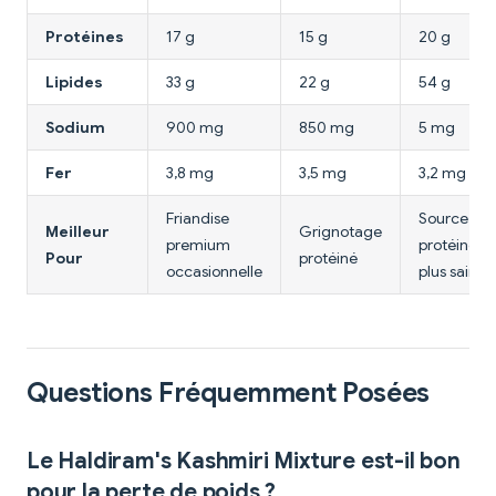
Protéines
17 g
15 g
20 g
Lipides
33 g
22 g
54 g
Sodium
900 mg
850 mg
5 mg
Fer
3,8 mg
3,5 mg
3,2 mg
Friandise
Source de
Meilleur
Grignotage
premium
protéines l
Pour
protéiné
occasionnelle
plus saine
Questions Fréquemment Posées
Le Haldiram's Kashmiri Mixture est-il bon
pour la perte de poids ?