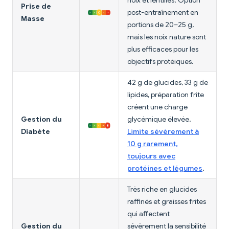
noix et lentilles. Option
Prise de
post-entraînement en
Masse
portions de 20–25 g,
mais les noix nature sont
plus efficaces pour les
objectifs protéiques.
42 g de glucides, 33 g de
lipides, préparation frite
créent une charge
Gestion du
glycémique élevée.
Diabète
Limite sévèrement à
10 g rarement,
toujours avec
protéines et légumes
.
Très riche en glucides
raffinés et graisses frites
qui affectent
Gestion du
sévèrement la sensibilité