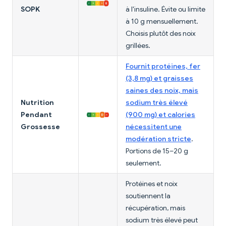
SOPK
à l'insuline. Évite ou limite
à 10 g mensuellement.
Choisis plutôt des noix
grillées.
Fournit protéines, fer
(3,8 mg) et graisses
saines des noix, mais
Nutrition
sodium très élevé
Pendant
(900 mg) et calories
Grossesse
nécessitent une
modération stricte
.
Portions de 15–20 g
seulement.
Protéines et noix
soutiennent la
récupération, mais
sodium très élevé peut