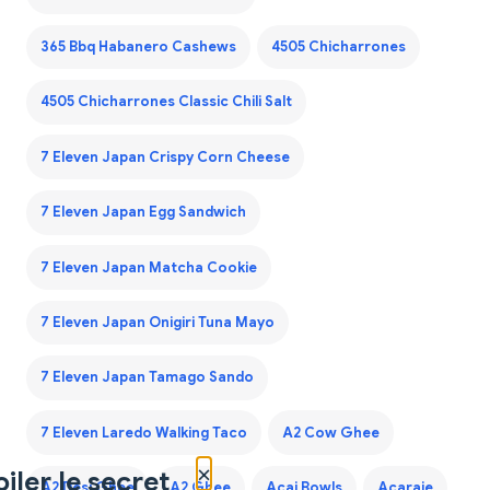
365 Bbq Habanero Cashews
4505 Chicharrones
4505 Chicharrones Classic Chili Salt
7 Eleven Japan Crispy Corn Cheese
7 Eleven Japan Egg Sandwich
7 Eleven Japan Matcha Cookie
7 Eleven Japan Onigiri Tuna Mayo
7 Eleven Japan Tamago Sando
7 Eleven Laredo Walking Taco
A2 Cow Ghee
×
iler le secret
A2 Desi Ghee
A2 Ghee
Acai Bowls
Acaraje