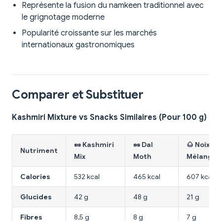
Représente la fusion du namkeen traditionnel avec
le grignotage moderne
Popularité croissante sur les marchés
internationaux gastronomiques
Comparer et Substituer
Kashmiri Mixture vs Snacks Similaires (Pour 100 g)
🥜 Kashmiri
🥜 Dal
🌰 Noix
Nutriment
Mix
Moth
Mélangée
Calories
532 kcal
465 kcal
607 kcal
Glucides
42 g
48 g
21 g
Fibres
8,5 g
8 g
7 g