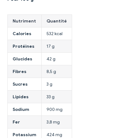
Nutriment
Quantité
Calories
532 kcal
Protéines
17 g
Glucides
42 g
Fibres
8,5 g
Sucres
3 g
Lipides
33 g
Sodium
900 mg
Fer
3,8 mg
Potassium
424 mg