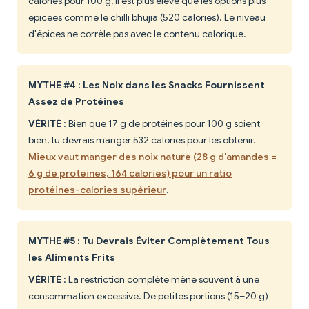
calories pour 100 g, il est plus élevé que les options plus
épicées comme le chilli bhujia (520 calories). Le niveau
d'épices ne corrèle pas avec le contenu calorique.
MYTHE #4 : Les Noix dans les Snacks Fournissent
Assez de Protéines
VÉRITÉ
: Bien que 17 g de protéines pour 100 g soient
bien, tu devrais manger 532 calories pour les obtenir.
Mieux vaut manger des noix nature (28 g d'amandes =
6 g de protéines, 164 calories) pour un ratio
protéines-calories supérieur
.
MYTHE #5 : Tu Devrais Éviter Complètement Tous
les Aliments Frits
VÉRITÉ
: La restriction complète mène souvent à une
consommation excessive. De petites portions (15–20 g)