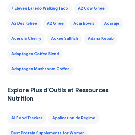
7 Eleven Laredo Walking Taco
A2 Cow Ghee
A2 Desi Ghee
A2 Ghee
Acai Bowls
Acaraje
Acerola Cherry
Ackee Saltfish
Adana Kebab
Adaptogen Coffee Blend
Adaptogen Mushroom Coffee
Explore Plus d'Outils et Ressources
Nutrition
AI Food Tracker
Application de Régime
Best Protein Supplements for Women