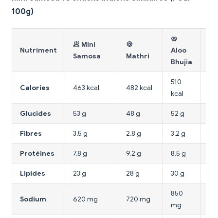
100g)
🥨
🥔
🥟 Mini
🍪
Nutriment
Aloo
Sa
Samosa
Mathri
Bhujia
Cu
510
Calories
463 kcal
482 kcal
22
kcal
Glucides
53 g
48 g
52 g
35
Fibres
3,5 g
2,8 g
3,2 g
4,1
Protéines
7,8 g
9,2 g
8,5 g
6,5
Lipides
23 g
28 g
30 g
6 
850
Sodium
620 mg
720 mg
38
mg