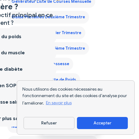
Générateur Liste de Courses Mensuelle
ère ?
ctif principal en ce
Guide Protéines Deuxième Trimestre
nt ?
Guide Protéines Premier Trimestre
 du poids
Guide Protéines Troisième Trimestre
 du muscle
Nutriscan pour la Grossesse
e diabète
Nutriscan pour la Perte de Poids
ien SOPK
Nous utilisons des cookies nécessaires au
fonctionnement du site et des cookies d’analyse pour
Nutriscan pour le Diabète
sse saine
l’améliorer.
En savoir plus
Nutriscan pour le Gain de Masse Musculaire
plus sain
Refuser
Accepter
Nutriscan pour le SOPK
Télécharger l'appli