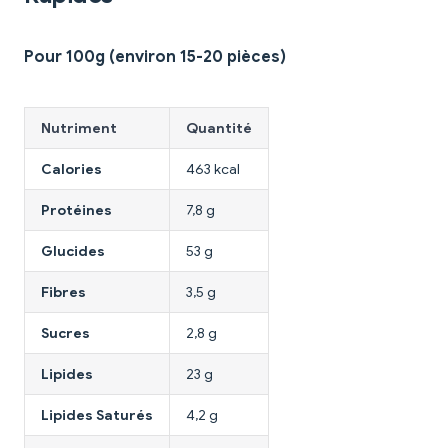
Pour 100g (environ 15-20 pièces)
Nutriment
Quantité
Calories
463 kcal
Protéines
7,8 g
Glucides
53 g
Fibres
3,5 g
Sucres
2,8 g
Lipides
23 g
Lipides Saturés
4,2 g