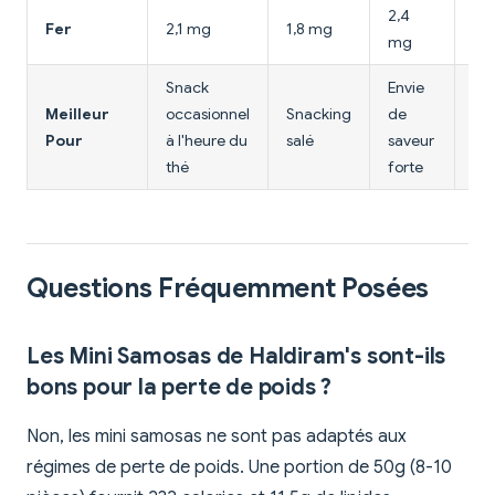
2,4
Fer
2,1 mg
1,8 mg
1,
mg
Snack
Envie
Meilleur
occasionnel
Snacking
de
Ge
Pour
à l'heure du
salé
saveur
du
thé
forte
Questions Fréquemment Posées
Les Mini Samosas de Haldiram's sont-ils
bons pour la perte de poids ?
Non, les mini samosas ne sont pas adaptés aux
régimes de perte de poids. Une portion de 50g (8-10