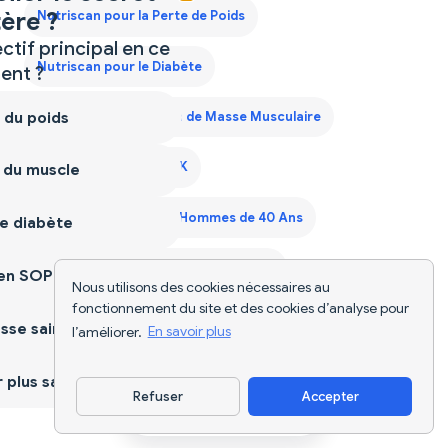
ère ?
Nutriscan pour la Perte de Poids
ctif principal en ce
Nutriscan pour le Diabète
nt ?
 du poids
Nutriscan pour le Gain de Masse Musculaire
Nutriscan pour le SOPK
 du muscle
Plan Alimentaire pour Hommes de 40 Ans
e diabète
Plan de Régime Prise de Poids France
ien SOPK
Nous utilisons des cookies nécessaires au
fonctionnement du site et des cookies d’analyse pour
Scanner d'Aliments
Suivi Alimentaire IA
sse saine
l’améliorer.
En savoir plus
plus sain
Refuser
Accepter
Télécharger l'appli