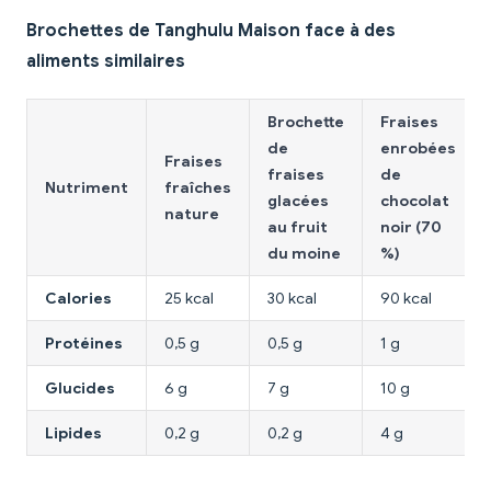
Brochettes de Tanghulu Maison face à des
aliments similaires
Brochette
Fraises
de
enrobées
Fraises
fraises
de
Nutriment
fraîches
glacées
chocolat
nature
au fruit
noir (70
du moine
%)
Calories
25 kcal
30 kcal
90 kcal
Protéines
0,5 g
0,5 g
1 g
Glucides
6 g
7 g
10 g
Lipides
0,2 g
0,2 g
4 g