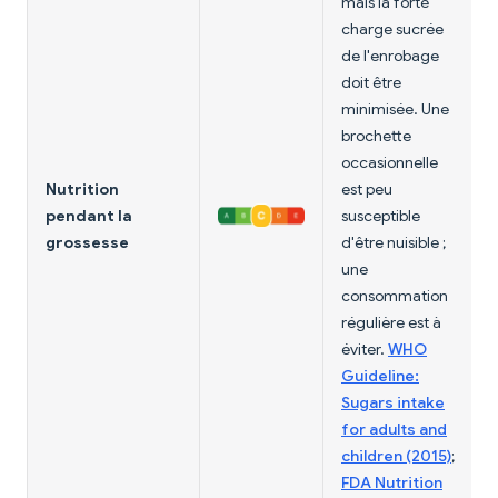
mais la forte
charge sucrée
de l'enrobage
doit être
minimisée. Une
brochette
occasionnelle
Nutrition
est peu
pendant la
susceptible
grossesse
d'être nuisible ;
une
consommation
régulière est à
éviter.
WHO
Guideline:
Sugars intake
for adults and
children (2015)
;
FDA Nutrition