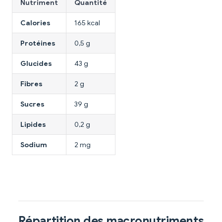
Nutriment
Quantité
Calories
165 kcal
Protéines
0,5 g
Glucides
43 g
Fibres
2 g
Sucres
39 g
Lipides
0,2 g
Sodium
2 mg
Répartition des macronutriments