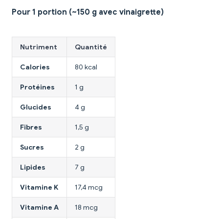
Pour 1 portion (~150 g avec vinaigrette)
Nutriment
Quantité
Calories
80 kcal
Protéines
1 g
Glucides
4 g
Fibres
1,5 g
Sucres
2 g
Lipides
7 g
Vitamine K
17,4 mcg
Vitamine A
18 mcg