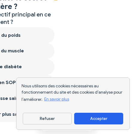
ère ?
ctif principal en ce
nt ?
 du poids
 du muscle
e diabète
ien SOPK
Nous utilisons des cookies nécessaires au
fonctionnement du site et des cookies d’analyse pour
sse saine
l’améliorer.
En savoir plus
plus sain
Refuser
Accepter
Télécharger l'appli