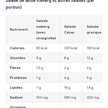
Salade de laitue iceberg vs autres salades (par
portion)
Salade
iceberg
Salade
Salade
Nutriment
(avec
César
grecque
vinaigrette)
Calories
80 kcal
220 kcal
180 kcal
Glucides
4 g
8 g
12 g
Fibres
1,5 g
2 g
3 g
Protéines
1 g
6 g
5 g
Lipides
7 g
18 g
14 g
Sodium
150 mg
580 mg
420 mg
Vitamine