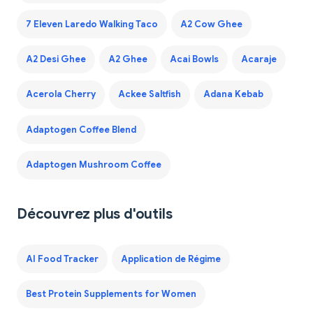
7 Eleven Laredo Walking Taco
A2 Cow Ghee
A2 Desi Ghee
A2 Ghee
Acai Bowls
Acaraje
Acerola Cherry
Ackee Saltfish
Adana Kebab
Adaptogen Coffee Blend
Adaptogen Mushroom Coffee
Découvrez plus d'outils
AI Food Tracker
Application de Régime
Best Protein Supplements for Women