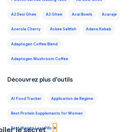
A2 Desi Ghee
A2 Ghee
Acai Bowls
Acaraje
Acerola Cherry
Ackee Saltfish
Adana Kebab
Adaptogen Coffee Blend
Adaptogen Mushroom Coffee
Découvrez plus d'outils
AI Food Tracker
Application de Régime
Best Protein Supplements for Women
×
iler le secret
Best Weight Loss Pills