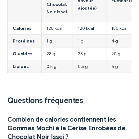
saveur
YumEarth
Chocolat
ajoutée)
Noir Issei
Calories
120 kcal
120 kcal
150 kcal
Protéines
1 g
1 g
4 g
Glucides
28 g
28 g
20 g
Lipides
0,5 g
0,5 g
6 g
Questions fréquentes
Combien de calories contiennent les
Gommes Mochi à la Cerise Enrobées de
Chocolat Noir Issei ?