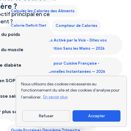
ère ?
Calculer les Calories des Aliments
ctif principal en ce
nt ?
Calorie Deficit Diet
Compteur de Calories
 du poids
Compteur de Calories Activé par la Voix - Dites vos
Repas et Suivez la Nutrition Sans les Mains — 2026
 du muscle
Compteur de Calories pour Cuisine Française -
e diabète
Informations Nutritionnelles Instantanées — 2026
ien SOPK
Nous utilisons des cookies nécessaires au
Diet Supplements Nutrition
fonctionnement du site et des cookies d’analyse pour
sse saine
l’améliorer.
En savoir plus
Générateur Liste de Courses Keto
plus sain
Générateur Liste de Courses Mensuelle
Refuser
Accepter
Télécharger l'appli
Guide Protéines Deuxième Trimestre