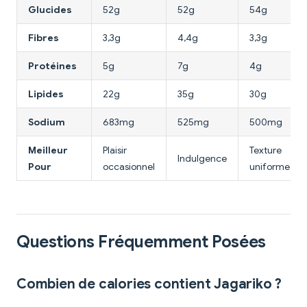
Glucides
52g
52g
54g
Fibres
3,3g
4,4g
3,3g
Protéines
5g
7g
4g
Lipides
22g
35g
30g
Sodium
683mg
525mg
500mg
Meilleur
Plaisir
Texture
Indulgence
Pour
occasionnel
uniforme
Questions Fréquemment Posées
Combien de calories contient Jagariko ?