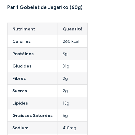
Par 1 Gobelet de Jagariko (60g)
Nutriment
Quantité
Calories
260 kcal
Protéines
3g
Glucides
31g
Fibres
2g
Sucres
2g
Lipides
13g
Graisses Saturées
5g
Sodium
410mg