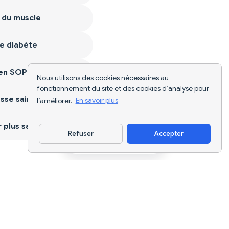
 du muscle
e diabète
ien SOPK
Nous utilisons des cookies nécessaires au
fonctionnement du site et des cookies d’analyse pour
sse saine
l’améliorer.
En savoir plus
plus sain
Refuser
Accepter
Télécharger l'appli
Suivi nutritionnel par IA et planification
de régimes pour chaque objectif.