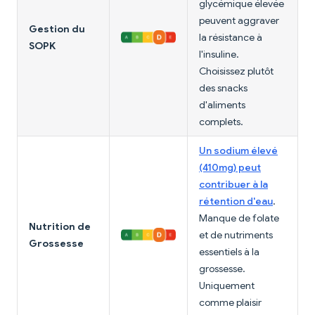
glycémique élevée
peuvent aggraver
Gestion du
la résistance à
SOPK
l'insuline.
Choisissez plutôt
des snacks
d'aliments
complets.
Un sodium élevé
(410mg) peut
contribuer à la
rétention d'eau
.
Manque de folate
Nutrition de
et de nutriments
Grossesse
essentiels à la
grossesse.
Uniquement
comme plaisir