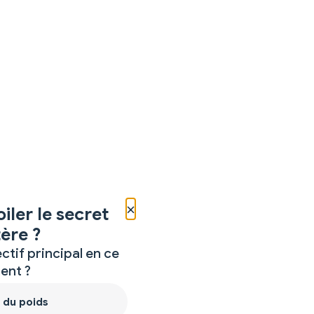
×
iler le secret
ère ?
ctif principal en ce
nt ?
 du poids