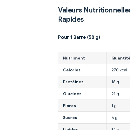
Valeurs Nutritionnelle
Rapides
Pour 1 Barre (58 g)
Nutriment
Quantit
Calories
270 kcal
Protéines
18 g
Glucides
21 g
Fibres
1 g
Sucres
6 g
Lipides
14 g