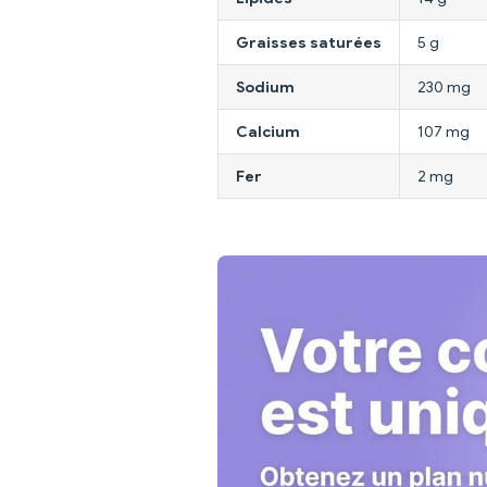
Graisses saturées
5 g
Sodium
230 mg
Calcium
107 mg
Fer
2 mg