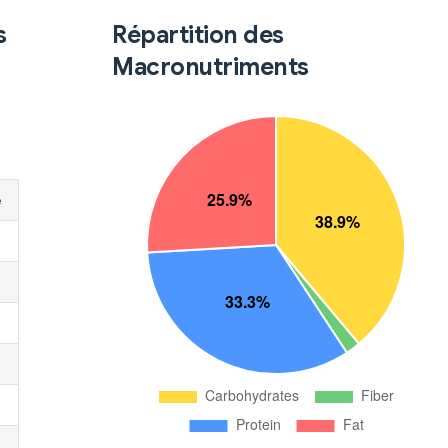
s
Répartition des
Macronutriments
é