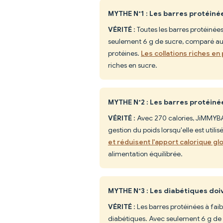
MYTHE N°1 : Les barres protéin
VÉRITÉ
: Toutes les barres protéinée
seulement 6 g de sucre, comparé aux
protéines.
Les collations riches en
riches en sucre.
MYTHE N°2 : Les barres protéiné
VÉRITÉ
: Avec 270 calories, JiMMYBA
gestion du poids lorsqu'elle est util
et réduisent l'apport calorique gl
alimentation équilibrée.
MYTHE N°3 : Les diabétiques doi
VÉRITÉ
: Les barres protéinées à f
diabétiques. Avec seulement 6 g de 