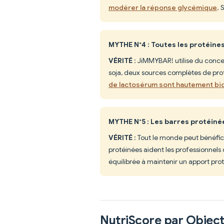
modérer la réponse glycémique
. 
MYTHE N°4 : Toutes les protéine
VÉRITÉ
: JiMMYBAR! utilise du conce
soja, deux sources complètes de prot
de lactosérum sont hautement bi
MYTHE N°5 : Les barres protéiné
VÉRITÉ
: Tout le monde peut bénéfici
protéinées aident les professionnels
équilibrée à maintenir un apport pro
NutriScore par Object