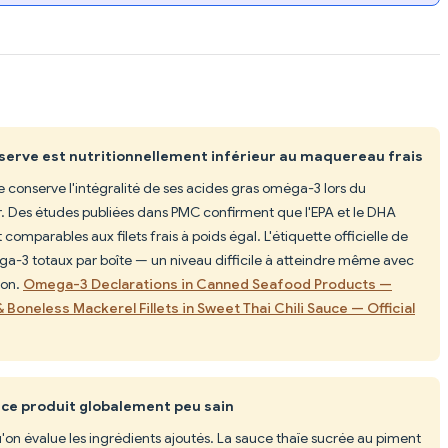
erve est nutritionnellement inférieur au maquereau frais
onserve l'intégralité de ses acides gras oméga-3 lors du
eur. Des études publiées dans PMC confirment que l'EPA et le DHA
mparables aux filets frais à poids égal. L'étiquette officielle de
-3 totaux par boîte — un niveau difficile à atteindre même avec
son.
Omega-3 Declarations in Canned Seafood Products —
 Boneless Mackerel Fillets in Sweet Thai Chili Sauce — Official
 ce produit globalement peu sain
on évalue les ingrédients ajoutés. La sauce thaïe sucrée au piment