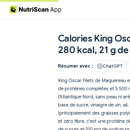
Skip to content
Calories King O
280 kcal, 21 g d
Résumer avec :
ChatGPT
King Oscar Filets de Maquereau e
de protéines complètes et 5 500 
l'Atlantique Nord, sans peau ni a
base de sucre, vinaigre de vin, ail,
(principalement des graisses poly
et zéro fibre, c'est une protéine
de sucres et 510 mg de sodium pr