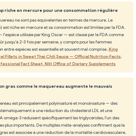
op riche en mercure pour une consommation régulière
uereau ne sont pas équivalentes en termes de mercure. Le
 est riche en mercure et sa consommation est limitée par la FDA.
 l'espèce utilisée par King Oscar — est classé par la FDA comme
sûr jusqu'à 2-3 fois par semaine, y compris pour les femmes
ion entre espèces est essentielle et souvent mal comprise.
King
 Fillets in Sweet Thai Chili Sauce — Official Nutrition Facts
;
fessional Fact Sheet, NIH Office of Dietary Supplements
on gras comme le maquereau augmente le mauvais
uereau est principalement polyinsaturé et monoinsaturé — des
ystématiquement à une réduction du cholestérol LDL et une
A oméga-3 réduisent spécifiquement les triglycérides, l'un des
les plus importants. De multiples méta-analyses confirment que la
as est associée à une réduction de la mortalité cardiovasculaire.