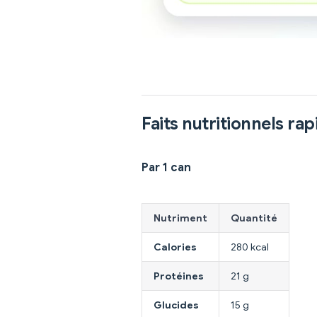
Faits nutritionnels rap
Par 1 can
Nutriment
Quantité
Calories
280 kcal
Protéines
21 g
Glucides
15 g