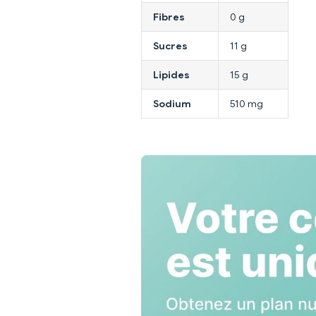
Fibres
0 g
Sucres
11 g
Lipides
15 g
Sodium
510 mg