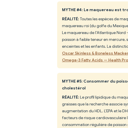
MYTHE #4: Le maquereau est tr
RÉALITÉ:
Toutes les espèces de maq
maquereau roi (du golfe du Mexique)
Le maquereau de l'Atlantique Nord —
poisson à faible teneur en mercure, 
enceintes et les enfants. La distinct
Oscar Skinless & Boneless Mackerel
Omega-3 Fatty Acids — Health Pro
MYTHE #5: Consommer du poiss
cholestérol
RÉALITÉ:
Le profil lipidique du maq
graisses que la recherche associe s
augmentation du HDL. L'EPA et le DH
facteurs de risque cardiovasculaire 
consommation régulière de poisson gr