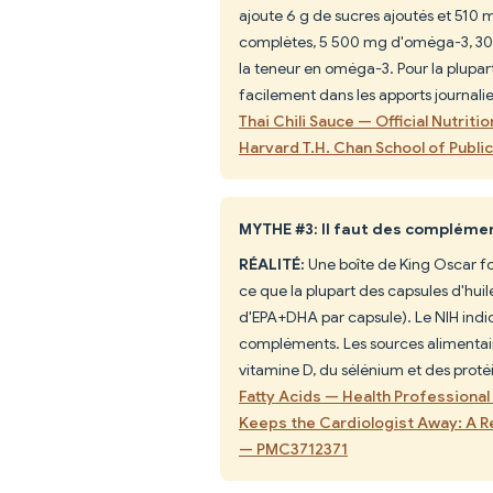
ajoute 6 g de sucres ajoutés et 510
complètes, 5 500 mg d'oméga-3, 30 %
la teneur en oméga-3. Pour la plupar
facilement dans les apports journali
Thai Chili Sauce — Official Nutriti
Harvard T.H. Chan School of Public
MYTHE #3: Il faut des complémen
RÉALITÉ:
Une boîte de King Oscar f
ce que la plupart des capsules d'hu
d'EPA+DHA par capsule). Le NIH indi
compléments. Les sources alimenta
vitamine D, du sélénium et des prot
Fatty Acids — Health Professional
Keeps the Cardiologist Away: A R
— PMC3712371