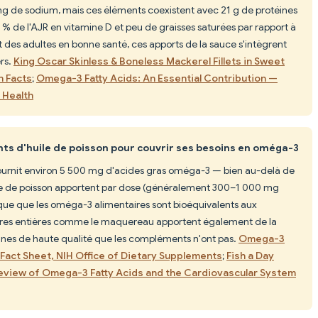
 mg de sodium, mais ces éléments coexistent avec 21 g de protéines
 de l'AJR en vitamine D et peu de graisses saturées par rapport à
t des adultes en bonne santé, ces apports de la sauce s'intègrent
ers.
King Oscar Skinless & Boneless Mackerel Fillets in Sweet
on Facts
;
Omega-3 Fatty Acids: An Essential Contribution —
 Health
ts d'huile de poisson pour couvrir ses besoins en oméga-3
ournit environ 5 500 mg d'acides gras oméga-3 — bien au-delà de
ile de poisson apportent par dose (généralement 300–1 000 mg
que que les oméga-3 alimentaires sont bioéquivalents aux
ires entières comme le maquereau apportent également de la
éines de haute qualité que les compléments n'ont pas.
Omega-3
 Fact Sheet, NIH Office of Dietary Supplements
;
Fish a Day
eview of Omega-3 Fatty Acids and the Cardiovascular System