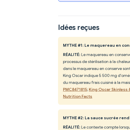
Idées reçues
MYTHE #1: Le maquereau en cons
RÉALITÉ:
Le maquereau en conserve c
processus de stérilisation à la chal
dans le maquereau en conserve sont co
King Oscar indique 5 500 mg d'oméga
du maquereau frais cuisiné à la mai
PMC8471815
;
King Oscar Skinless &
Nutrition Facts
MYTHE #2: La sauce sucrée rend
RÉALITÉ:
Le contexte compte lorsqu'