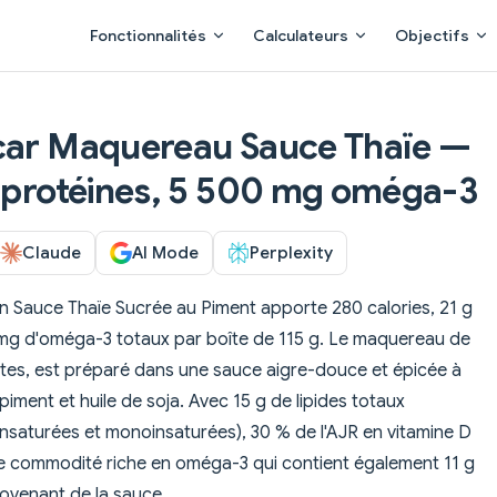
Main Navigation
Fonctionnalités
Calculateurs
Objectifs
scar Maquereau Sauce Thaïe —
e protéines, 5 500 mg oméga-3
Claude
AI Mode
Perplexity
n Sauce Thaïe Sucrée au Piment apporte 280 calories, 21 g
mg d'oméga-3 totaux par boîte de 115 g. Le maquereau de
rêtes, est préparé dans une sauce aigre-douce et épicée à
 piment et huile de soja. Avec 15 g de lipides totaux
insaturées et monoinsaturées), 30 % de l'AJR en vitamine D
 de commodité riche en oméga-3 qui contient également 11 g
ovenant de la sauce.