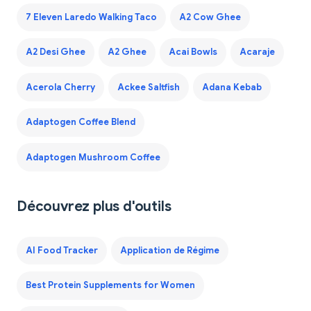
7 Eleven Laredo Walking Taco
A2 Cow Ghee
A2 Desi Ghee
A2 Ghee
Acai Bowls
Acaraje
Acerola Cherry
Ackee Saltfish
Adana Kebab
Adaptogen Coffee Blend
Adaptogen Mushroom Coffee
Découvrez plus d'outils
AI Food Tracker
Application de Régime
Best Protein Supplements for Women