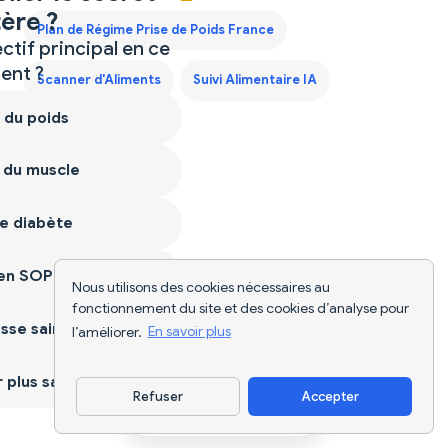
ère ?
Plan de Régime Prise de Poids France
ctif principal en ce
nt ?
Scanner d'Aliments
Suivi Alimentaire IA
 du poids
 du muscle
e diabète
ien SOPK
Nous utilisons des cookies nécessaires au
fonctionnement du site et des cookies d’analyse pour
sse saine
l’améliorer.
En savoir plus
plus sain
Refuser
Accepter
Télécharger l'appli