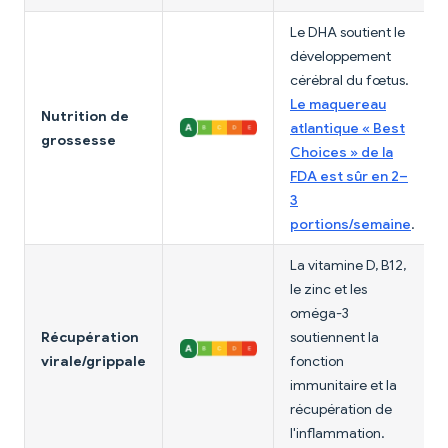
Le DHA soutient le
développement
cérébral du fœtus.
Le maquereau
Nutrition de
atlantique « Best
grossesse
Choices » de la
FDA est sûr en 2–
3
portions/semaine
.
La vitamine D, B12,
le zinc et les
oméga-3
Récupération
soutiennent la
virale/grippale
fonction
immunitaire et la
récupération de
l'inflammation.