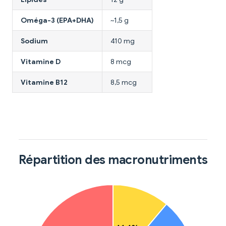
Oméga-3 (EPA+DHA)
~1,5 g
Sodium
410 mg
Vitamine D
8 mcg
Vitamine B12
8,5 mcg
Répartition des macronutriments