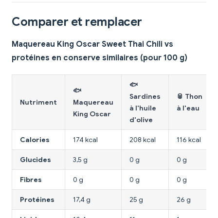
Comparer et remplacer
Maquereau King Oscar Sweet Thai Chili vs
protéines en conserve similaires (pour 100 g)
🐟
🐟
Sardines
🥫 Thon
Nutriment
Maquereau
à l'huile
à l'eau
King Oscar
d'olive
Calories
174 kcal
208 kcal
116 kcal
Glucides
3,5 g
0 g
0 g
Fibres
0 g
0 g
0 g
Protéines
17,4 g
25 g
26 g