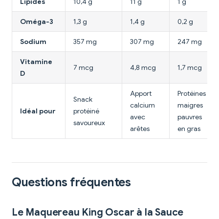
Lipides
10,4 g
11 g
1 g
Oméga-3
1,3 g
1,4 g
0,2 g
Sodium
357 mg
307 mg
247 mg
Vitamine
7 mcg
4,8 mcg
1,7 mcg
D
Apport
Protéines
Snack
calcium
maigres
Idéal pour
protéiné
avec
pauvres
savoureux
arêtes
en gras
Questions fréquentes
Le Maquereau King Oscar à la Sauce