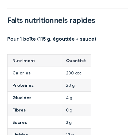
Faits nutritionnels rapides
Pour 1 boîte (115 g, égouttée + sauce)
Nutriment
Quantité
Calories
200 kcal
Protéines
20 g
Glucides
4 g
Fibres
0 g
Sucres
3 g
Lipides
12 g