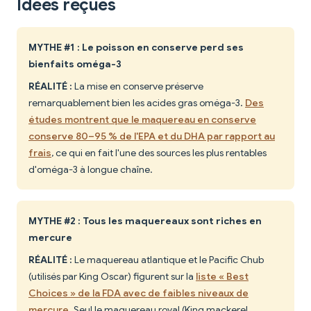
Idées reçues
MYTHE #1 : Le poisson en conserve perd ses
bienfaits oméga-3
RÉALITÉ :
La mise en conserve préserve
remarquablement bien les acides gras oméga-3.
Des
études montrent que le maquereau en conserve
conserve 80–95 % de l'EPA et du DHA par rapport au
frais
, ce qui en fait l'une des sources les plus rentables
d'oméga-3 à longue chaîne.
MYTHE #2 : Tous les maquereaux sont riches en
mercure
RÉALITÉ :
Le maquereau atlantique et le Pacific Chub
(utilisés par King Oscar) figurent sur la
liste « Best
Choices » de la FDA avec de faibles niveaux de
mercure
. Seul le maquereau royal (King mackerel,