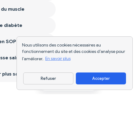
 du muscle
e diabète
ien SOPK
Nous utilisons des cookies nécessaires au
fonctionnement du site et des cookies d’analyse pour
sse saine
l’améliorer.
En savoir plus
plus sain
Refuser
Accepter
Télécharger l'appli
Suivi nutritionnel par IA et planification
de régimes pour chaque objectif.