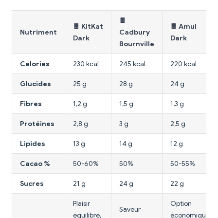
🍫
🍫 KitKat
🍫 Amul
Nutriment
Cadbury
Dark
Dark
Bournville
Calories
230 kcal
245 kcal
220 kcal
Glucides
25 g
28 g
24 g
Fibres
1,2 g
1,5 g
1,3 g
Protéines
2,8 g
3 g
2,5 g
Lipides
13 g
14 g
12 g
Cacao %
50-60%
50%
50-55%
Sucres
21 g
24 g
22 g
Plaisir
Option
Saveur
équilibré,
économique,