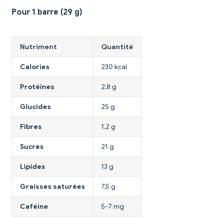
Pour 1 barre (29 g)
Nutriment
Quantité
Calories
230 kcal
Protéines
2,8 g
Glucides
25 g
Fibres
1,2 g
Sucres
21 g
Lipides
13 g
Graisses saturées
7,5 g
Caféine
5-7 mg