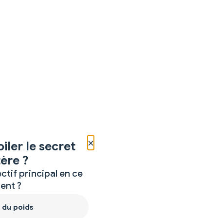
×
iler le secret
ère ?
ctif principal en ce
nt ?
 du poids