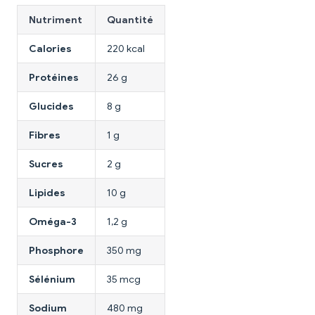
Nutriment
Quantité
Calories
220 kcal
Protéines
26 g
Glucides
8 g
Fibres
1 g
Sucres
2 g
Lipides
10 g
Oméga-3
1,2 g
Phosphore
350 mg
Sélénium
35 mcg
Sodium
480 mg