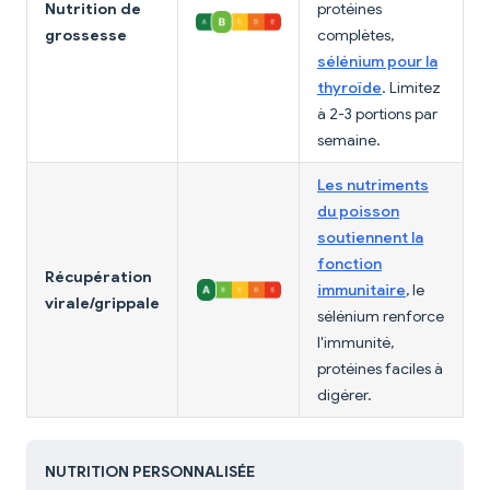
Nutrition de
protéines
grossesse
complètes,
sélénium pour la
thyroïde
. Limitez
à 2-3 portions par
semaine.
Les nutriments
du poisson
soutiennent la
fonction
Récupération
immunitaire
, le
virale/grippale
sélénium renforce
l'immunité,
protéines faciles à
digérer.
NUTRITION PERSONNALISÉE