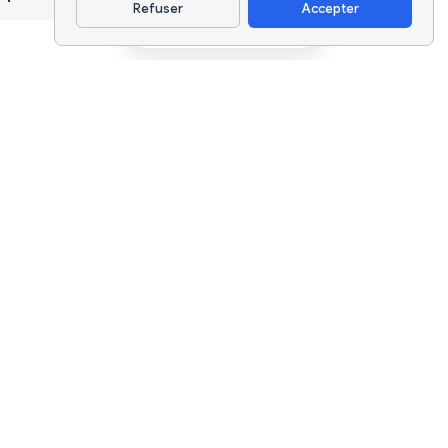
Refuser
Accepter
Télécharger l'appli
Suivi nutritionnel par IA et planification
de régimes pour chaque objectif.
support@nutriscan.app
FONCTIONNALITÉS
Scanner de Repas
Plans Alimentaires
Coach Nutrition IA
NutriBites
NutriScore
Analyses