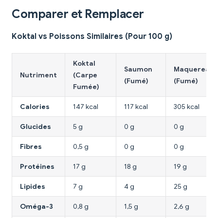
Comparer et Remplacer
Koktal vs Poissons Similaires (Pour 100 g)
Koktal
Saumon
Maquereau
Nutriment
(Carpe
(Fumé)
(Fumé)
Fumée)
Calories
147 kcal
117 kcal
305 kcal
Glucides
5 g
0 g
0 g
Fibres
0,5 g
0 g
0 g
Protéines
17 g
18 g
19 g
Lipides
7 g
4 g
25 g
Oméga-3
0,8 g
1,5 g
2,6 g