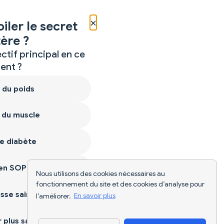
×
iler le secret
ère ?
ctif principal en ce
nt ?
 du poids
 du muscle
e diabète
ien SOPK
Nous utilisons des cookies nécessaires au
fonctionnement du site et des cookies d’analyse pour
sse saine
l’améliorer.
En savoir plus
plus sain