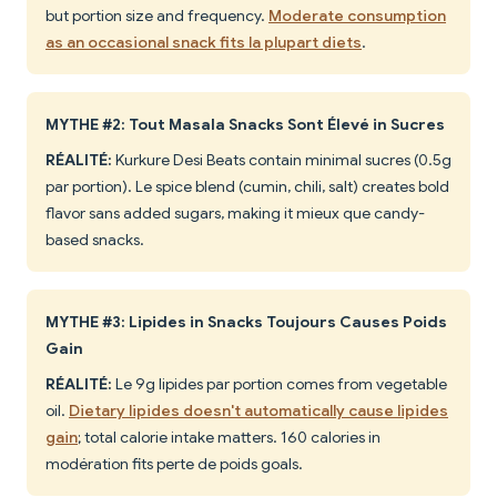
but portion size and frequency.
Moderate consumption
as an occasional snack fits la plupart diets
.
MYTHE #2: Tout Masala Snacks Sont Élevé in Sucres
RÉALITÉ:
Kurkure Desi Beats contain minimal sucres (0.5g
par portion). Le spice blend (cumin, chili, salt) creates bold
flavor sans added sugars, making it mieux que candy-
based snacks.
MYTHE #3: Lipides in Snacks Toujours Causes Poids
Gain
RÉALITÉ:
Le 9g lipides par portion comes from vegetable
oil.
Dietary lipides doesn't automatically cause lipides
gain
; total calorie intake matters. 160 calories in
modération fits perte de poids goals.