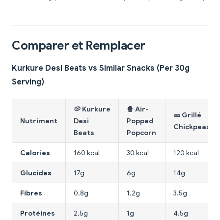
Comparer et Remplacer
Kurkure Desi Beats vs Similar Snacks (Per 30g
Serving)
🥔 Kurkure
🍿 Air-
🥒 Grillé
Nutriment
Desi
Popped
Chickpeas
Beats
Popcorn
Calories
160 kcal
30 kcal
120 kcal
Glucides
17g
6g
14g
Fibres
0.8g
1.2g
3.5g
Protéines
2.5g
1g
4.5g