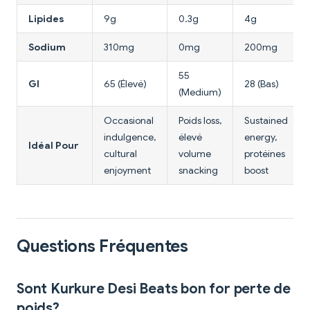
Lipides
9g
0.3g
4g
Sodium
310mg
0mg
200mg
55
GI
65 (Élevé)
28 (Bas)
(Medium)
Occasional
Poids loss,
Sustained
indulgence,
élevé
energy,
Idéal Pour
cultural
volume
protéines
enjoyment
snacking
boost
Questions Fréquentes
Sont Kurkure Desi Beats bon for perte de
poids?