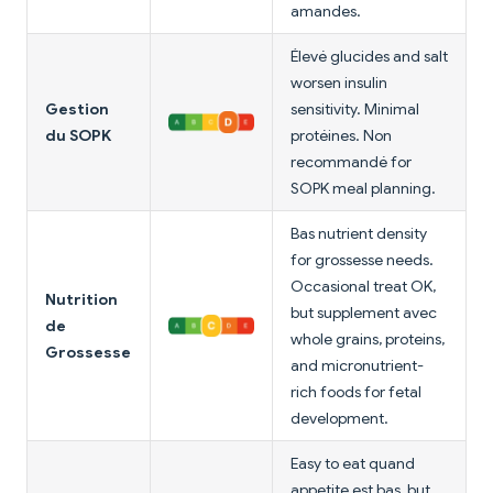
amandes.
Élevé glucides and salt
worsen insulin
Gestion
sensitivity. Minimal
du SOPK
protéines. Non
recommandé for
SOPK meal planning.
Bas nutrient density
for grossesse needs.
Occasional treat OK,
Nutrition
but supplement avec
de
whole grains, proteins,
Grossesse
and micronutrient-
rich foods for fetal
development.
Easy to eat quand
appetite est bas, but