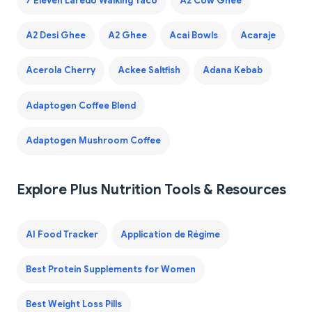
7 Eleven Laredo Walking Taco
A2 Cow Ghee
A2 Desi Ghee
A2 Ghee
Acai Bowls
Acaraje
Acerola Cherry
Ackee Saltfish
Adana Kebab
Adaptogen Coffee Blend
Adaptogen Mushroom Coffee
Explore Plus Nutrition Tools & Resources
AI Food Tracker
Application de Régime
Best Protein Supplements for Women
Best Weight Loss Pills