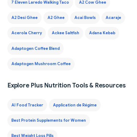
7 Eleven Laredo Walking Taco
A2 Cow Ghee
A2 Desi Ghee
A2 Ghee
Acai Bowls
Acaraje
Acerola Cherry
Ackee Saltfish
Adana Kebab
Adaptogen Coffee Blend
Adaptogen Mushroom Coffee
Explore Plus Nutrition Tools & Resources
AI Food Tracker
Application de Régime
Best Protein Supplements for Women
Best Weight Loss Pills