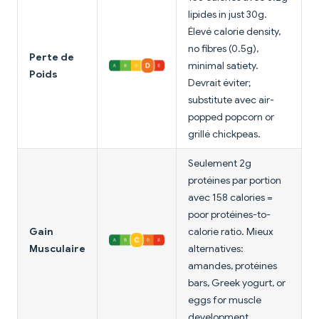
lipides in just 30g.
Élevé calorie density,
no fibres (0.5g),
Perte de
minimal satiety.
Poids
Devrait éviter;
substitute avec air-
popped popcorn or
grillé chickpeas.
Seulement 2g
protéines par portion
avec 158 calories =
poor protéines-to-
Gain
calorie ratio. Mieux
Musculaire
alternatives:
amandes, protéines
bars, Greek yogurt, or
eggs for muscle
development.