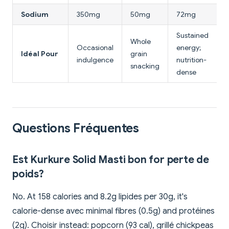
Sodium
350mg
50mg
72mg
Sustained
Whole
Occasional
energy;
Idéal Pour
grain
indulgence
nutrition-
snacking
dense
Questions Fréquentes
Est Kurkure Solid Masti bon for perte de
poids?
No. At 158 calories and 8.2g lipides per 30g, it's
calorie-dense avec minimal fibres (0.5g) and protéines
(2g). Choisir instead: popcorn (93 cal), grillé chickpeas