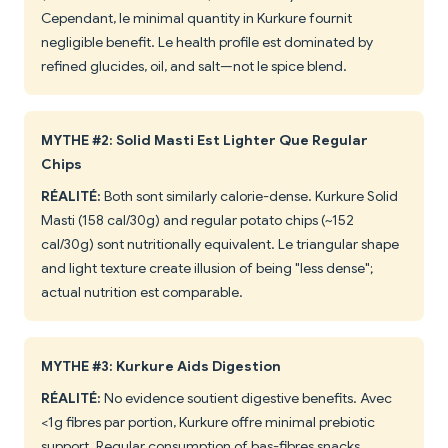
Cependant, le minimal quantity in Kurkure fournit
negligible benefit. Le health profile est dominated by
refined glucides, oil, and salt—not le spice blend.
MYTHE #2: Solid Masti Est Lighter Que Regular
Chips
RÉALITÉ:
Both sont similarly calorie-dense. Kurkure Solid
Masti (158 cal/30g) and regular potato chips (~152
cal/30g) sont nutritionally equivalent. Le triangular shape
and light texture create illusion of being "less dense";
actual nutrition est comparable.
MYTHE #3: Kurkure Aids Digestion
RÉALITÉ:
No evidence soutient digestive benefits. Avec
<1g fibres par portion, Kurkure offre minimal prebiotic
support. Regular consumption of bas-fibres snacks