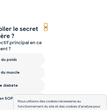
×
iler le secret
ère ?
ctif principal en ce
nt ?
 du poids
 du muscle
e diabète
ien SOPK
Nous utilisons des cookies nécessaires au
fonctionnement du site et des cookies d’analyse pour