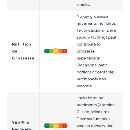
snacks.
No key grossesse
nutriments (no folate,
fer, or calcium). Élevé
sodium (350mg) peut
Nutrition
contribute to
de
grossesse
Grossesse
hypertension.
Occasional petit
portions acceptable;
nutritionally non-
essentiel.
Lacks immune
nutriments (vitamine
C, zinc, selenium).
Élevé sodium peut
Viral/Flu
worsen dehydration.
Recovery