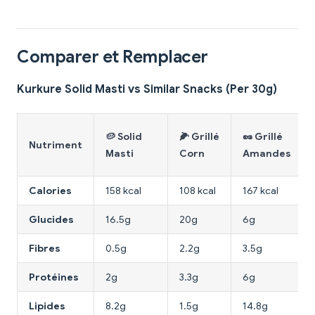
Comparer et Remplacer
Kurkure Solid Masti vs Similar Snacks (Per 30g)
🥔 Solid
🌽 Grillé
🥜 Grillé
Nutriment
Masti
Corn
Amandes
Calories
158 kcal
108 kcal
167 kcal
Glucides
16.5g
20g
6g
Fibres
0.5g
2.2g
3.5g
Protéines
2g
3.3g
6g
Lipides
8.2g
1.5g
14.8g