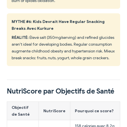
burn or lipides oxidation.
MYTHE #6: Kids Devrait Have Regular Snacking
Breaks Avec Kurkure
RÉALITÉ:
Élevé salt (350mg/serving) and refined glucides
aren't ideal for developing bodies. Regular consumption
augmente childhood obesity and hypertension risk. Mieux
break snacks: fruits, nuts, yogurt, whole grain crackers.
NutriScore par Objectifs de Santé
Objectif
NutriScore
Pourquoi ce score?
de Santé
158 calories avec 8.2g