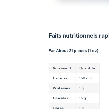
Faits nutritionnels rap
Par About 21 pieces (1 oz)
Nutriment
Quantité
Calories
160 kcal
Protéines
1 g
Glucides
16 g
Fibres
1 g