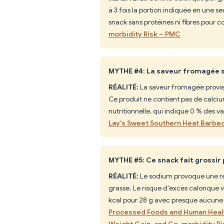
à 3 fois la portion indiquée en une s
snack sans protéines ni fibres pour 
morbidity Risk – PMC
MYTHE #4: La saveur fromagée sig
RÉALITÉ:
La saveur fromagée provien
Ce produit ne contient pas de calcium
nutritionnelle, qui indique 0 % des v
Lay's Sweet Southern Heat Barbe
MYTHE #5: Ce snack fait grossir
RÉALITÉ:
Le sodium provoque une ré
grasse. Le risque d'excès calorique v
kcal pour 28 g avec presque aucune 
Processed Foods and Human Healt
Weight Gain, and Co-morbidity R