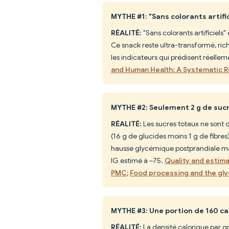
MYTHE #1: "Sans colorants artific
RÉALITÉ:
"Sans colorants artificiels
Ce snack reste ultra-transformé, riche
les indicateurs qui prédisent réellem
and Human Health: A Systematic 
MYTHE #2: Seulement 2 g de sucr
RÉALITÉ:
Les sucres totaux ne sont 
(16 g de glucides moins 1 g de fibres
hausse glycémique postprandiale mar
IG estimé à ~75.
Quality and estima
PMC
;
Food processing and the gl
MYTHE #3: Une portion de 160 ca
RÉALITÉ:
La densité calorique par g