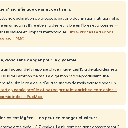
iels" signifie que ce snack est sain.
" est une déclaration de procédé, pas une déclaration nutritionnelle.
 en amidon raffiné et en lipides, et faible en fibres et protéines —
ent la satiété et l'impact métabolique.
Ultra-Processed Foods
Review – PMC
e, donc sans danger pour la glycémie.
qu'un facteur de la réponse glycémique. Les 15 g de glucides nets
) issus de l'amidon de maïs à digestion rapide produisent une
quée, similaire à celle d'autres snacks de maïs extrudé avec un
ted glycemic profile of baked protein-enriched corn chips –
ycemic index – PubMed
lories est légère — on peut en manger plusieurs.
ramme est élevée (~5,7 kcal/g). La plupart des gens consomment 2