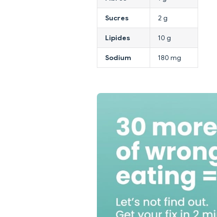
Sucres
2 g
Lipides
10 g
Sodium
180 mg