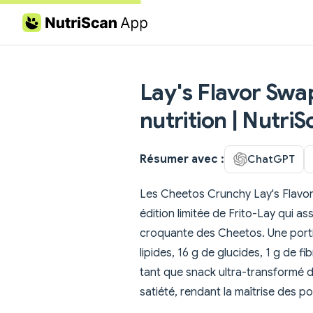
Skip to content
Lay's Flavor Swa
nutrition | Nutri
Résumer avec :
ChatGPT
Les Cheetos Crunchy Lay's Flavo
édition limitée de Frito-Lay qui a
croquante des Cheetos. Une portio
lipides, 16 g de glucides, 1 g de f
tant que snack ultra-transformé d
satiété, rendant la maîtrise des p