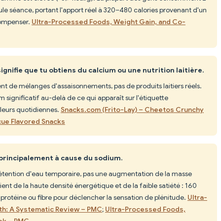
eule séance, portant l'apport réel à 320–480 calories provenant d'un
compenser.
Ultra-Processed Foods, Weight Gain, and Co-
nifie que tu obtiens du calcium ou une nutrition laitière.
t de mélanges d'assaisonnements, pas de produits laitiers réels.
 significatif au-delà de ce qui apparaît sur l'étiquette
aleurs quotidiennes.
Snacks.com (Frito-Lay) – Cheetos Crunchy
cue Flavored Snacks
 principalement à cause du sodium.
tention d'eau temporaire, pas une augmentation de la masse
ient de la haute densité énergétique et de la faible satiété : 160
protéine ou fibre pour déclencher la sensation de plénitude.
Ultra-
h: A Systematic Review – PMC
;
Ultra-Processed Foods,
isk – PMC