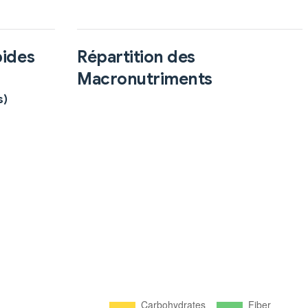
pides
Répartition des
Macronutriments
s)