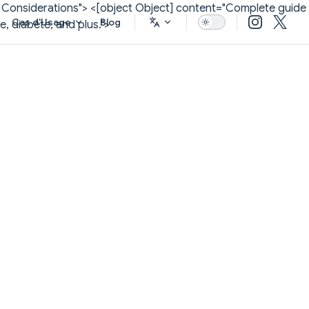
h Considerations">
<[object Object] content="Complete guide
Cas d'Usage
Blog
e, diabète, and plus.">