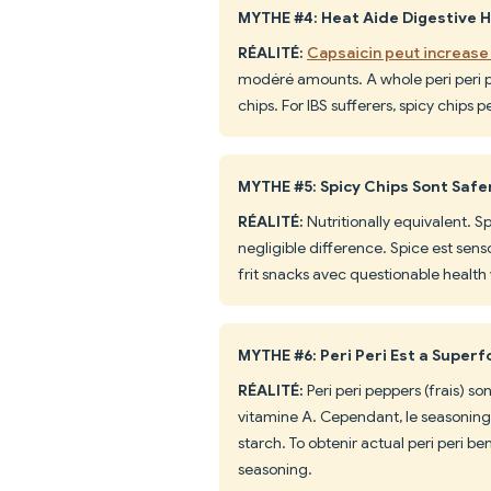
MYTHE #4: Heat Aide Digestive 
RÉALITÉ:
Capsaicin peut increase
modéré amounts. A whole peri peri pe
chips. For IBS sufferers, spicy chips p
MYTHE #5: Spicy Chips Sont Safe
RÉALITÉ:
Nutritionally equivalent.
negligible difference. Spice est sens
frit snacks avec questionable health 
MYTHE #6: Peri Peri Est a Super
RÉALITÉ:
Peri peri peppers (frais) s
vitamine A. Cependant, le seasoning
starch. To obtenir actual peri peri b
seasoning.