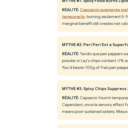
MYTHE #1: Spicy Food Burns Lipi
RÉALITÉ:
Capsaicin augmente meta
temporarily
, burning seulement 5-10
marginal benefit still creates net cal
MYTHE #2: Peri Peri Est a Super
RÉALITÉ:
Tandis que peri peppers son
powder in Lay's chips contient <1% ac
You'd besoin 100g of frais peri pepper
MYTHE #3: Spicy Chips Suppress
RÉALITÉ:
Capsaicin fournit temporary
Cependant, once le sensory effect fad
means poor sustained satiety. Mieux: