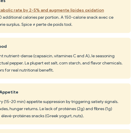
des
bolic rate by 2-5% and augmente lipides oxidation
 additional calories par portion. A 150-calorie snack avec ce
orie surplus. Spice ≠ perte de poids tool.
food
t nutrient-dense (capsaicin, vitamines C and A), le seasoning
tual pepper. La plupart est salt, corn starch, and flavor chemicals.
s for real nutritional benefit.
 Appetite
 (15-20 min) appetite suppression by triggering satiety signals.
es, hunger returns. Le lack of protéines (2g) and fibres (1g)
 élevé-protéines snacks (Greek yogurt, nuts).