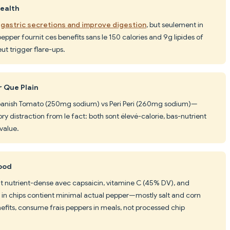
Health
 gastric secretions and improve digestion
, but seulement in
pper fournit ces benefits sans le 150 calories and 9g lipides of
eut trigger flare-ups.
r Que Plain
 Spanish Tomato (250mg sodium) vs Peri Peri (260mg sodium)—
ory distraction from le fact: both sont élevé-calorie, bas-nutrient
value.
food
ont nutrient-dense avec capsaicin, vitamine C (45% DV), and
 in chips contient minimal actual pepper—mostly salt and corn
enefits, consume frais peppers in meals, not processed chip