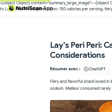
<[object Object] content="summary_large_image">
<[object O
to Lay's Peri Peri chips nutrition: 150 calories per serving, fi
Skip to content
Lay's Peri Peri: C
Considerations
Résumer avec :
ChatGPT
Fiery and flavorful snack loved in 
sodium. Meilleur consumed rarely