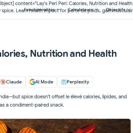
bject] content="Lay's Peri Peri: Calories, Nutrition and Healt
Main Navigation
Fonctionnalités
Calculateurs
Objectifs
ery spice. Learn health impact for perte de poids, gain musculair
alories, Nutrition and Health
Claude
AI Mode
Perplexity
India—but spice doesn't offset le élevé calories, lipides, and
 as a condiment-paired snack.