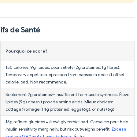
ifs de Santé
Pourquoi ce score?
150 calories, 9g lipides, poor satiety (2g protéines, 1g fibres).
Temporary appetite suppression from capsaicin doesn't offset
calorie load. Non recommandé.
Seulement 2g protéines—insufficient for muscle synthesis. Élevé
lipides (9g) doesn't provide amino acids. Mieux choices:
cottage fromage (14g protéines), eggs (6g), or nuts (6g).
15g refined glucides = élevé glycemic load. Capsaicin peut help
insulin sensitivity marginally, but risk outweighs benefit.
Excess
sodium (260mg) strains kidneys
. Éviter.