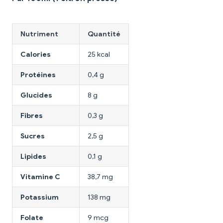
Nutriment
Quantité
Calories
25 kcal
Protéines
0,4 g
Glucides
8 g
Fibres
0,3 g
Sucres
2,5 g
Lipides
0,1 g
Vitamine C
38,7 mg
Potassium
138 mg
Folate
9 mcg