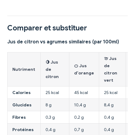
Comparer et substituer
Jus de citron vs agrumes similaires (par 100ml)
🍈 Jus
🍋 Jus
🍊 Jus
de

Nutriment
de
d'orange
citron
p
citron
vert
Calories
25 kcal
45 kcal
25 kcal
39
Glucides
8 g
10,4 g
8,4 g
9,
Fibres
0,3 g
0,2 g
0,4 g
0,
Protéines
0,4 g
0,7 g
0,4 g
0,