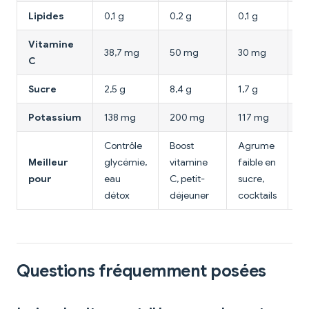
Lipides
0,1 g
0,2 g
0,1 g
0,
Vitamine
38,7 mg
50 mg
30 mg
3
C
Sucre
2,5 g
8,4 g
1,7 g
6,
Potassium
138 mg
200 mg
117 mg
1
Contrôle
Boost
Agrume
Meilleur
glycémie,
vitamine
faible en
Pe
pour
eau
C, petit-
sucre,
ju
détox
déjeuner
cocktails
Questions fréquemment posées