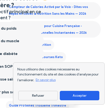
ère ?
Compteur de Calories Activé par la Voix - Dites vos
ctif principal en ce
Repas et Suivez la Nutrition Sans les Mains — 2026
nt ?
Compteur de Calories pour Cuisine Française -
 du poids
Informations Nutritionnelles Instantanées — 2026
 du muscle
Diet Supplements Nutrition
e diabète
Générateur Liste de Courses Keto
ien SOPK
Nous utilisons des cookies nécessaires au
Générateur Liste de Courses Mensuelle
fonctionnement du site et des cookies d’analyse pour
sse saine
l’améliorer.
En savoir plus
Guide Protéines Deuxième Trimestre
plus sain
Guide Protéines Premier Trimestre
Refuser
Accepter
Télécharger l'appli
Guide Protéines Troisième Trimestre