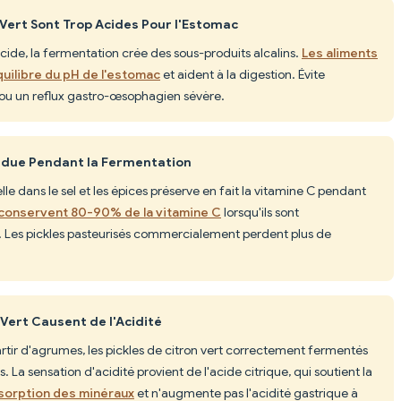
 Vert Sont Trop Acides Pour l'Estomac
 acide, la fermentation crée des sous-produits alcalins.
Les aliments
quilibre du pH de l'estomac
et aident à la digestion. Évite
s ou un reflux gastro-œsophagien sévère.
erdue Pendant la Fermentation
lle dans le sel et les épices préserve en fait la vitamine C pendant
conservent 80-90% de la vitamine C
lorsqu'ils sont
. Les pickles pasteurisés commercialement perdent plus de
 Vert Causent de l'Acidité
artir d'agrumes, les pickles de citron vert correctement fermentés
s. La sensation d'acidité provient de l'acide citrique, qui soutient la
absorption des minéraux
et n'augmente pas l'acidité gastrique à