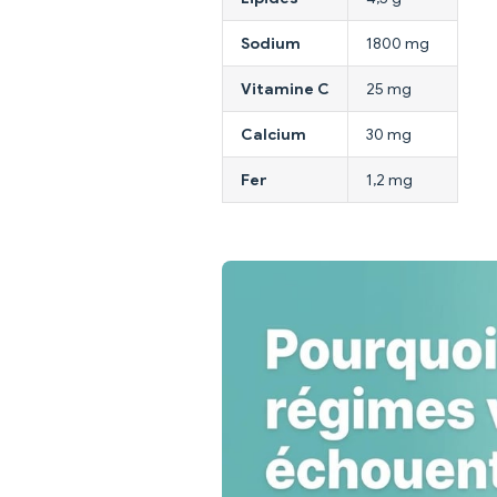
Sodium
1800 mg
Vitamine C
25 mg
Calcium
30 mg
Fer
1,2 mg