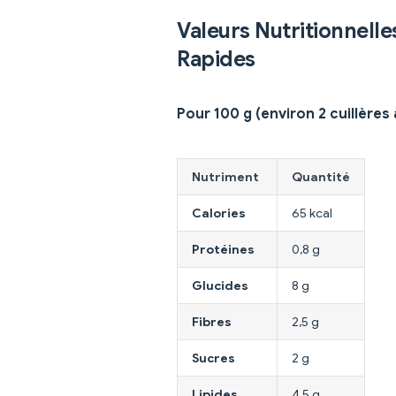
Valeurs Nutritionnelle
Rapides
Pour 100 g (environ 2 cuillères
Nutriment
Quantité
Calories
65 kcal
Protéines
0,8 g
Glucides
8 g
Fibres
2,5 g
Sucres
2 g
Lipides
4,5 g