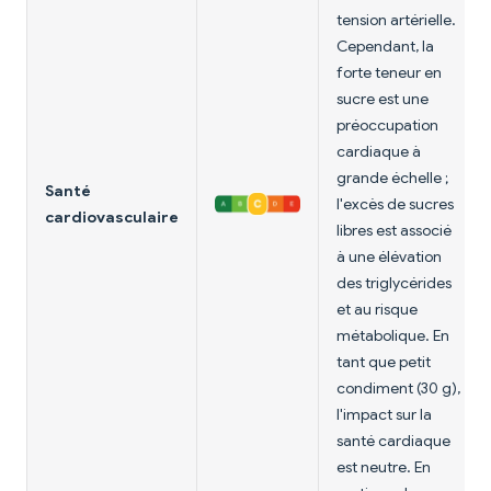
tension artérielle.
Cependant, la
forte teneur en
sucre est une
préoccupation
cardiaque à
grande échelle ;
Santé
l'excès de sucres
cardiovasculaire
libres est associé
à une élévation
des triglycérides
et au risque
métabolique. En
tant que petit
condiment (30 g),
l'impact sur la
santé cardiaque
est neutre. En