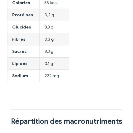
Calories
35 kcal
Protéines
0,2 g
Glucides
8,3 g
Fibres
0,3 g
Sucres
8,3 g
Lipides
0,1 g
Sodium
222 mg
Répartition des macronutriments