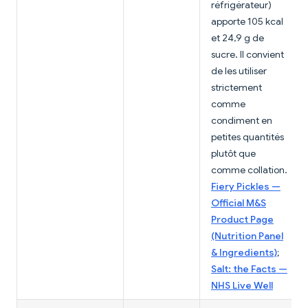
réfrigérateur)
apporte 105 kcal
et 24,9 g de
sucre. Il convient
de les utiliser
strictement
comme
condiment en
petites quantités
plutôt que
comme collation.
Fiery Pickles —
Official M&S
Product Page
(Nutrition Panel
& Ingredients)
;
Salt: the Facts —
NHS Live Well