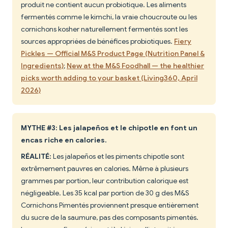
produit ne contient aucun probiotique. Les aliments
fermentés comme le kimchi, la vraie choucroute ou les
cornichons kosher naturellement fermentés sont les
sources appropriées de bénéfices probiotiques.
Fiery
Pickles — Official M&S Product Page (Nutrition Panel &
Ingredients)
;
New at the M&S Foodhall — the healthier
picks worth adding to your basket (Living360, April
2026)
MYTHE #3: Les jalapeños et le chipotle en font un
encas riche en calories.
RÉALITÉ:
Les jalapeños et les piments chipotle sont
extrêmement pauvres en calories. Même à plusieurs
grammes par portion, leur contribution calorique est
négligeable. Les 35 kcal par portion de 30 g des M&S
Cornichons Pimentés proviennent presque entièrement
du sucre de la saumure, pas des composants pimentés.