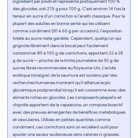
ingrédient par poids et représente pratiquement 100 %
des glucides, soit 27,5 g pour 100 g. C'est environ 14 fois la
teneur en sucre d'un cornichon à l'aneth classique. Pour la
plupart des adultes en bonne santé qui les utilisent
comme condiment (30 à 60 g par occasion), l'exposition
totale au sucre reste gérable. Cependant, quelqu'un qui
grignote librement dans le bocal peut facilement
consommer 80 à 100 g de cornichons, apportant 22 à 28
g de sucre — proche de la limite journalière de 30 g de
sucres libres recommandée au Royaume-Uni. L'acide
acétique (vinaigre) de la saumure est soutenu par des
recherches humaines montrant qu'il atténue le pic
glycémique postprandial lorsqu'il est consommé avec des
aliments riches en glucides. Les composants jalapeño et
chipotle apportent de la capsaïcine, un composé bioactif
avec des preuves émergentes de bénéfices métaboliques
et vasculaires. Utilisés en petites quantités comme
condiment, ces cornichons sont un excellent outil pour
ajouter une saveur audacieuse sans calories ni graisses