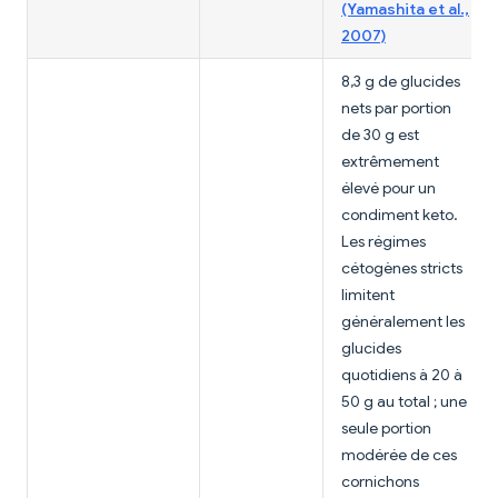
(Yamashita et al.,
2007)
8,3 g de glucides
nets par portion
de 30 g est
extrêmement
élevé pour un
condiment keto.
Les régimes
cétogènes stricts
limitent
généralement les
glucides
quotidiens à 20 à
50 g au total ; une
seule portion
modérée de ces
cornichons