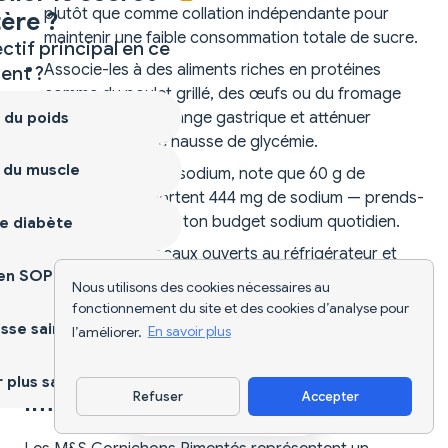
plutôt que comme collation indépendante pour
ère ?
maintenir une faible consommation totale de sucre.
ctif principal en ce
Associe-les à des aliments riches en protéines
nt ?
comme du poulet grillé, des œufs ou du fromage
 du poids
pour ralentir la vidange gastrique et atténuer
davantage toute hausse de glycémie.
 du muscle
Si tu surveilles ton sodium, note que 60 g de
cornichons apportent 444 mg de sodium — prends-
le en compte dans ton budget sodium quotidien.
e diabète
Conserve les bocaux ouverts au réfrigérateur et
ien SOPK
consomme-les dans les 4 semaines suivant
Nous utilisons des cookies nécessaires au
l'ouverture, comme indiqué sur l'étiquette.
fonctionnement du site et des cookies d’analyse pour
sse saine
l’améliorer.
En savoir plus
plus sain
Refuser
Accepter
Importance culturelle
Télécharger l'appli