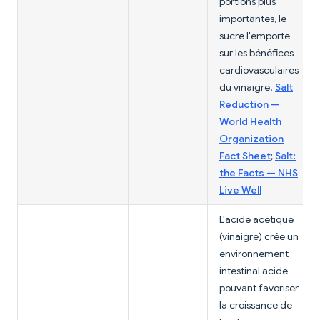
portions plus
importantes, le
sucre l'emporte
sur les bénéfices
cardiovasculaires
du vinaigre.
Salt
Reduction —
World Health
Organization
Fact Sheet
;
Salt:
the Facts — NHS
Live Well
L'acide acétique
(vinaigre) crée un
environnement
intestinal acide
pouvant favoriser
la croissance de