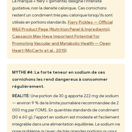
La marque « fiery » (pimenté) désigne l'intensité
gustative, non la densité calorique. Ces cornichons
restent un condiment très peu calorique lorsqu'ils sont
utilisés en portions standards.
Fiery Pickles — Official
M&S Product Page (Nutrition Panel & Ingredients)
;
Capsaicin May Have Important Potential for
Promoting Vascular and Metabolic Health — Open
Heart (McCarty et al., 2015)
MYTHE #4: La forte teneur en sodium de ces
cornichons les rend dangereux à consommer
régulièrement.
RÉALITÉ:
Une portion de 30 g apporte 222 mg de sodium
— environ 9 % de la limite journalière recommandée de 2
000 mg par l'OMS. En quantités standards de condiment
(30 à 60 g), l'apport en sodium est modeste et facilement
intégrable dans une alimentation équilibrée. Le sodium ne
pose problème qu'avec de très grandes portions ou pour