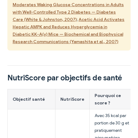
Moderates Waking Glucose Concentrations in Adults
with Well-Controlled Type 2 Diabetes — Diabetes
Care (White & Johnston, 2007)
;
Acetic Acid Activates
Hepatic AMPK and Reduces Hyperglycemia in
Diabetic KK-A(y) Mice — Biochemical and Biophysical
Research Communications (Yamashita et al., 2007)
NutriScore par objectifs de santé
Pourquoi ce
Objectif santé
NutriScore
score ?
Avec 35 kcal par
portion de 30 g et
pratiquement
zéro matière