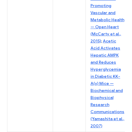
Promoting
Vascular and
Metabolic Health
— Open Heart
(McCarty et al.,
2015)
;
Acetic
Acid Activates
Hepatic AMPK
and Reduces
Hyperglycemia
in Diabetic KK-
A(y) Mice —
Biochemical and
Biophysical
Research
Communications
(Yamashita et al.,
2007)