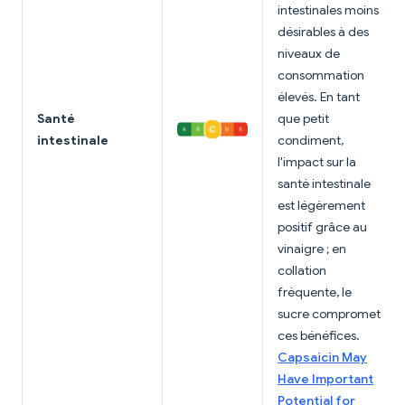
intestinales moins
désirables à des
niveaux de
consommation
élevés. En tant
Santé
que petit
intestinale
condiment,
l'impact sur la
santé intestinale
est légèrement
positif grâce au
vinaigre ; en
collation
fréquente, le
sucre compromet
ces bénéfices.
Capsaicin May
Have Important
Potential for