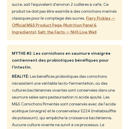
sucre, soit l'équivalent d'environ 2 cuillères à café. Ce
produit ne doit pas être assimilé à des cornichons marinés
classiques pour le comptage des sucres.
Fiery Pickles —
Official M&S Product Page (Nutrition Panel &
Ingredients)
;
Salt: the Facts — NHS Live Well
MYTHE #2: Les cornichons en saumure vinaigrée
contiennent des probiotiques bénéfiques pour
l'intestin.
RÉALITÉ:
Les bénéfices probiotiques des cornichons
nécessitent une véritable lacto-fermentation, où des
cultures bactériennes vivantes sont conservées dans une
saumure salée sans pasteurisation ni acide ajouté. Les
M&S Cornichons Pimentés sont conservés avec de l'acide
acétique (vinaigre) et le conservateur E224 (métabisulfite
de potassium), qui empêche la croissance bactérienne.
Aucune culture vivante ne survit à ce processus. Le